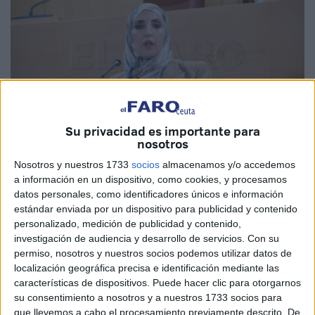
Su privacidad es importante para
nosotros
Nosotros y nuestros 1733
socios
almacenamos y/o accedemos
Imagen de archivo
a información en un dispositivo, como cookies, y procesamos
datos personales, como identificadores únicos e información
estándar enviada por un dispositivo para publicidad y contenido
personalizado, medición de publicidad y contenido,
El Movimiento por la Dignidad y la Ciudadanía (
MDyC
) ha
investigación de audiencia y desarrollo de servicios.
Con su
permiso, nosotros y nuestros socios podemos utilizar datos de
lamentado que el nombre de Ceuta haya vuelto a salir en
localización geográfica precisa e identificación mediante las
el panorama del
juego online
a nivel nacional “y no
características de dispositivos. Puede hacer clic para otorgarnos
precisamente por la creación de empleo”, sino por
su consentimiento a nosotros y a nuestros 1733 socios para
aparecer en el listado de
operadores sancionados
por el
que llevemos a cabo el procesamiento previamente descrito. De