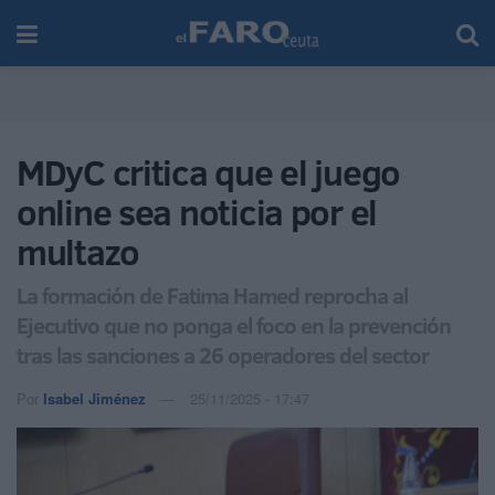
MDyC critica que el juego
online sea noticia por el
multazo
La formación de Fatima Hamed reprocha al
Ejecutivo que no ponga el foco en la prevención
tras las sanciones a 26 operadores del sector
Por
Isabel Jiménez
25/11/2025 - 17:47