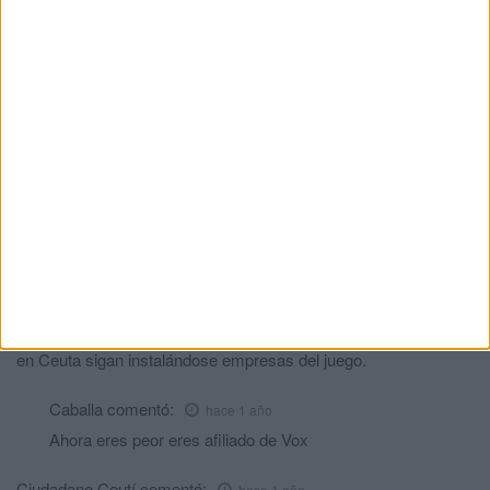
Disidente
comentó:
hace 1 año
Es curioso: alguien protesta para que le prohíban entrar a un
sitio en el que le dejan entrar en vez de hacerlo para que le
dejen entrar adonde se lo prohíben. El mundo al revés.
Jose Antonio
comentó:
hace 1 año
Traen empresas de juegos a Ceuta y después te dan un
programa para que te cures de la enfermedad que ellos te han
provocado…. Negocio total…..
Exafiliado, y ex votante del PP
comentó:
hace 1 año
Y la Ciudad y Vivas y compañía, presumiendo del exito de que
en Ceuta sigan instalándose empresas del juego.
Caballa
comentó:
hace 1 año
Ahora eres peor eres afiliado de Vox
Ciudadano Ceutí
comentó:
hace 1 año