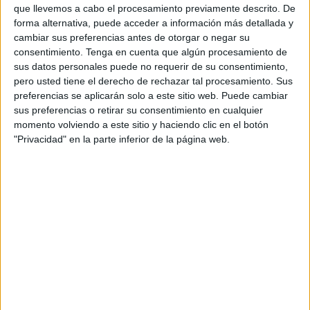
que llevemos a cabo el procesamiento previamente descrito. De
españoles
a través de una alianza estratégica con el
forma alternativa, puede acceder a información más detallada y
grupo
Boluda
.
cambiar sus preferencias antes de otorgar o negar su
consentimiento.
Tenga en cuenta que algún procesamiento de
La compañía marroquí, participada mayoritariamente por el
sus datos personales puede no requerir de su consentimiento,
Estado de Marruecos, pasa a convertirse en
socio
pero usted tiene el derecho de rechazar tal procesamiento. Sus
preferencias se aplicarán solo a este sitio web. Puede cambiar
minoritario
, mientras que
Boluda
mantiene el
control y la
sus preferencias o retirar su consentimiento en cualquier
gestión
de las terminales.
momento volviendo a este sitio y haciendo clic en el botón
"Privacidad" en la parte inferior de la página web.
Una alianza con presencia en varios
puertos
La operación afecta a terminales gestionadas por
Boluda
Maritime Terminals
en diferentes enclaves portuarios de
España,
entre ellos Cádiz
, Sevilla, Santander y varios
puertos de Canarias
, como
Las Palmas
,
Tenerife,
Lanzarote y Fuerteventura.