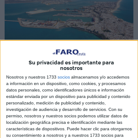
Su privacidad es importante para
nosotros
Imagen de archivo
Nosotros y nuestros 1733
socios
almacenamos y/o accedemos
a información en un dispositivo, como cookies, y procesamos
datos personales, como identificadores únicos e información
estándar enviada por un dispositivo para publicidad y contenido
personalizado, medición de publicidad y contenido,
El operador portuario
Marsa Maroc
ha dado el salto al
investigación de audiencia y desarrollo de servicios.
Con su
mercado español tras adquirir el
45 por ciento de las
permiso, nosotros y nuestros socios podemos utilizar datos de
terminales portuarias de Boluda Maritime Terminals
. La
localización geográfica precisa e identificación mediante las
operación, valorada en
80 millones de euros
, marca la
características de dispositivos. Puede hacer clic para otorgarnos
su consentimiento a nosotros y a nuestros 1733 socios para
entrada de la compañía marroquí en varios
puertos