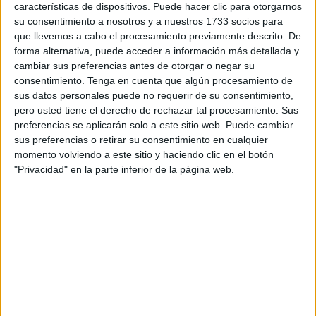
El conjunto senegalés abrió el marcador en el minuto 16
características de dispositivos. Puede hacer clic para otorgarnos
con un cabezazo de Joseph Layousse, aprovechando un
su consentimiento a nosotros y a nuestros 1733 socios para
centro de Libasse Gueye. La reacción marroquí fue
que llevemos a cabo el procesamiento previamente descrito. De
forma alternativa, puede acceder a información más detallada y
inmediata y, apenas siete minutos después, Sabir
cambiar sus preferencias antes de otorgar o negar su
Bougrine igualó con un potente disparo desde fuera del
consentimiento.
Tenga en cuenta que algún procesamiento de
área que dejó sin opciones al guardameta rival, como
sus datos personales puede no requerir de su consentimiento,
informa la agencia de noticias MAP.
pero usted tiene el derecho de rechazar tal procesamiento. Sus
preferencias se aplicarán solo a este sitio web. Puede cambiar
sus preferencias o retirar su consentimiento en cualquier
Intensidad y VAR en la segunda
momento volviendo a este sitio y haciendo clic en el botón
parte
"Privacidad" en la parte inferior de la página web.