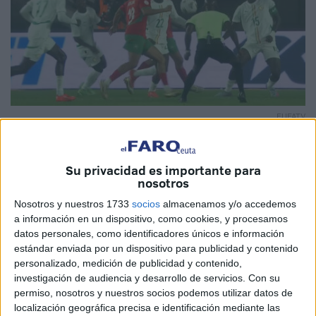
FUFATV
Su privacidad es importante para
nosotros
La
selección nacional de fútbol de Marruecos
se
Nosotros y nuestros 1733
socios
almacenamos y/o accedemos
clasificó este martes para la final del
Campeonato
a información en un dispositivo, como cookies, y procesamos
Africano de Naciones (CHAN) 2024
tras
imponerse a
datos personales, como identificadores únicos e información
Senegal en la tanda de penaltis
por 5-3, tras empatar 1-1
estándar enviada por un dispositivo para publicidad y contenido
personalizado, medición de publicidad y contenido,
al término del tiempo reglamentario y la prórroga, en la
investigación de audiencia y desarrollo de servicios.
Con su
semifinal disputada en el estadio Mandela de Kampala.
permiso, nosotros y nuestros socios podemos utilizar datos de
localización geográfica precisa e identificación mediante las