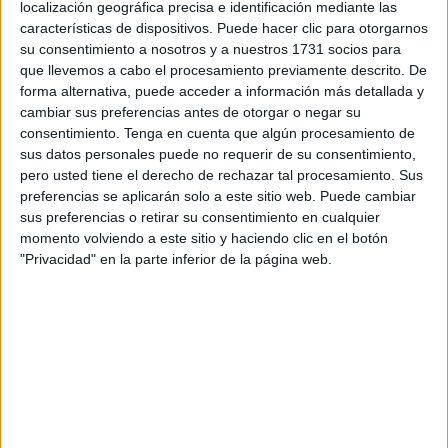
localización geográfica precisa e identificación mediante las
del Grupo A
.
características de dispositivos. Puede hacer clic para otorgarnos
su consentimiento a nosotros y a nuestros 1731 socios para
El choque se disputará
en el
Estadio Príncipe Moulay
que llevemos a cabo el procesamiento previamente descrito. De
Abdellah
de Rabat
, escenario que acogerá uno de los
forma alternativa, puede acceder a información más detallada y
partidos más destacados de la jornada y que ya ha
cambiar sus preferencias antes de otorgar o negar su
consentimiento.
Tenga en cuenta que algún procesamiento de
acogido otros encuentros.
sus datos personales puede no requerir de su consentimiento,
pero usted tiene el derecho de rechazar tal procesamiento. Sus
El partido se jugará a partir de las
21.00 horas
, en el
preferencias se aplicarán solo a este sitio web. Puede cambiar
marco de un torneo que se celebra en Marruecos desde el
sus preferencias o retirar su consentimiento en cualquier
21 de diciembre y que se prolongará hasta el 18 de
momento volviendo a este sitio y haciendo clic en el botón
enero
.
"Privacidad" en la parte inferior de la página web.
Para el combinado marroquí, este compromiso supone una
nueva oportunidad para avanzar con firmeza en la fase de
grupos del campeonato continental.
Designación arbitral confirmada