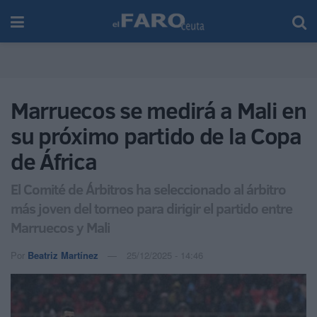
Marruecos se medirá a Mali en
su próximo partido de la Copa
de África
El Comité de Árbitros ha seleccionado al árbitro
más joven del torneo para dirigir el partido entre
Marruecos y Mali
Por
Beatriz Martínez
25/12/2025 - 14:46