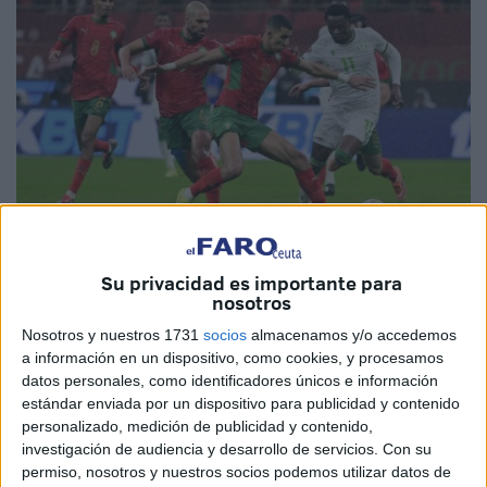
EFE
Su privacidad es importante para
nosotros
Nosotros y nuestros 1731
socios
almacenamos y/o accedemos
a información en un dispositivo, como cookies, y procesamos
datos personales, como identificadores únicos e información
La
selección de fútbol de Marruecos
afrontará este
estándar enviada por un dispositivo para publicidad y contenido
viernes, 26 de diciembre, su
próximo encuentro en la
personalizado, medición de publicidad y contenido,
Copa Africana de Naciones
frente a su homóloga de
investigación de audiencia y desarrollo de servicios.
Con su
permiso, nosotros y nuestros socios podemos utilizar datos de
Mali
, en un partido correspondiente a la
segunda ronda