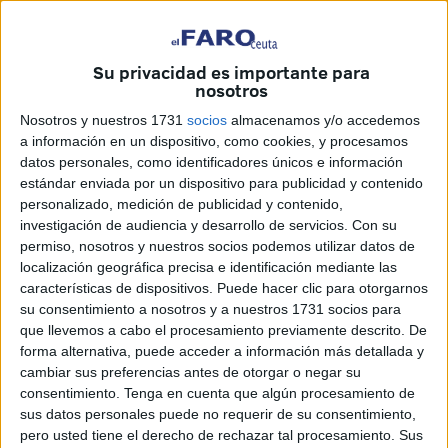
Los
Leones del Atlas
, anfitriones y uno de los equipos
más fuertes del continente, se estrenarán enfrentando a las
Islas Comoras
a las 20:00 horas (hora peninsular) en el
Su privacidad es importante para
nosotros
moderno
Estadio Príncipe Moulay Abdellah de Rabat
,
donde se espera que la pasión de la afición marque el
Nosotros y nuestros 1731
socios
almacenamos y/o accedemos
a información en un dispositivo, como cookies, y procesamos
primer gran hito del torneo.
datos personales, como identificadores únicos e información
estándar enviada por un dispositivo para publicidad y contenido
El país se ha volcado en la organización de esta 31ª
personalizado, medición de publicidad y contenido,
edición de la Copa África 2025, destinando inversiones
investigación de audiencia y desarrollo de servicios.
Con su
millonarias a la mejora de
nueve estadios
, repartidos en
permiso, nosotros y nuestros socios podemos utilizar datos de
seis ciudades, muchos de ellos completamente renovados
localización geográfica precisa e identificación mediante las
características de dispositivos. Puede hacer clic para otorgarnos
o recién construidos.
su consentimiento a nosotros y a nuestros 1731 socios para
que llevemos a cabo el procesamiento previamente descrito. De
Una inauguración al más alto nivel
forma alternativa, puede acceder a información más detallada y
cambiar sus preferencias antes de otorgar o negar su
Antes del pitido inicial, el '
Príncipe Moulay Abdellah'
consentimiento.
Tenga en cuenta que algún procesamiento de
acogió una
sus datos personales puede no requerir de su consentimiento,
ceremonia de inauguración espectacular
,
pero usted tiene el derecho de rechazar tal procesamiento. Sus
programada para las 18:00 horas, en la que se rindió