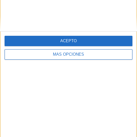
ACEPTO
MÁS OPCIONES
¿Cuándo juegan los Leones del
Atlas?
El
Grupo A
(Marruecos, Comoras, Malí y Zambia)
se
presenta como uno de los más interesantes de la fase
inicial. Marruecos parte como favorito para liderar la
clasificación, pero
Malí y Zambia
pueden generar
complicaciones con su juego físico y organizado.
Comoras, con menos cartel, intentará aprovechar cualquier