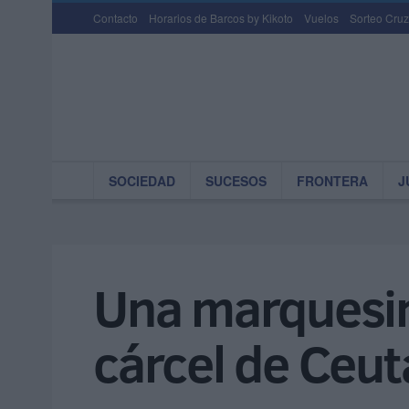
Contacto
Horarios de Barcos by Kikoto
Vuelos
Sorteo Cruz
SOCIEDAD
SUCESOS
FRONTERA
J
Una marquesina
cárcel de Ceut