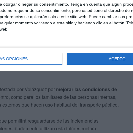
e otorgar o negar su consentimiento.
Tenga en cuenta que algún proc
de no requerir de su consentimiento, pero usted tiene el derecho de r
referencias se aplicarán solo a este sitio web. Puede cambiar sus pref
na
marquesina
, por parte de los técnicos de Obimace, a
alquier momento volviendo a este sitio y haciendo clic en el botón "Pri
 web.
ejero. El lunes finalizarán los trabajos con la colocación
ÁS OPCIONES
ACEPTO
ifestada por Velázquez por
mejorar las condiciones de
centro, como para los familiares de las personas internas,
s externos que hacen uso habitual del transporte público.
que permitirá resguardarse de las inclemencias
enes diariamente utilizan esta infraestructura.