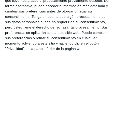
de la
rehabilitación de tres
ya existentes. El objetivo no
que llevemos a cabo el procesamiento previamente descrito. De
forma alternativa, puede acceder a información más detallada y
solo es mejorar el
confort y la imagen urbana
, sino
cambiar sus preferencias antes de otorgar o negar su
también cumplir con los
requisitos de accesibilidad
consentimiento.
Tenga en cuenta que algún procesamiento de
universal
y garantizar una
resistencia adecuada
a las
sus datos personales puede no requerir de su consentimiento,
condiciones climáticas ceutíes.
pero usted tiene el derecho de rechazar tal procesamiento. Sus
preferencias se aplicarán solo a este sitio web. Puede cambiar
sus preferencias o retirar su consentimiento en cualquier
Nuevas ubicaciones y criterios de
momento volviendo a este sitio y haciendo clic en el botón
instalación
"Privacidad" en la parte inferior de la página web.
Actualmente, Ceuta cuenta con
52 marquesinas
, pero la
mayoría se encuentran en
mal estado
o
no cumplen la
normativa
. Con la nueva inversión, se instalarán
marquesinas en un total de
63 paradas
, de las cuales
algunas serán
completamente nuevas
.
Para la elección del tipo de marquesina en cada caso se
han tenido en cuenta criterios como la
accesibilidad del
entorno
, el
espacio disponible en el acerado
, la