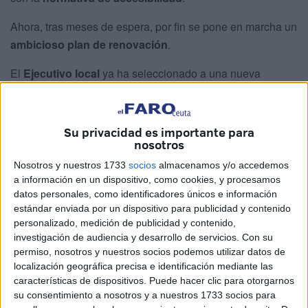
Ahora, tras meses de espera, por fin se pone en marcha un
ambicioso plan de renovación
.
El
Ejecutivo local
ya ha seleccionado a una nueva
empresa
para traer las nuevas estructuras después de los
problemas surgidos con la anterior, lo que había
provocado
importantes retrasos
.
Su privacidad es importante para
nosotros
A pesar de los contratiempos, la Ciudad Autónoma ha
Nosotros y nuestros 1733
socios
almacenamos y/o accedemos
vuelto a poner en marcha el proyecto para que los
a información en un dispositivo, como cookies, y procesamos
usuarios puedan esperar el autobús en condiciones
datos personales, como identificadores únicos e información
modernas, cómodas y seguras
. Unas marquesinas, que
estándar enviada por un dispositivo para publicidad y contenido
personalizado, medición de publicidad y contenido,
una vez ya en la ciudad, serán colocadas por la empresa
investigación de audiencia y desarrollo de servicios.
Con su
Ferreterías Doncel S.L., por un importe de 1.150.534,24
permiso, nosotros y nuestros socios podemos utilizar datos de
euros.
localización geográfica precisa e identificación mediante las
características de dispositivos. Puede hacer clic para otorgarnos
Serán un total de
66
repartidas por toda la ciudad, además
su consentimiento a nosotros y a nuestros 1733 socios para