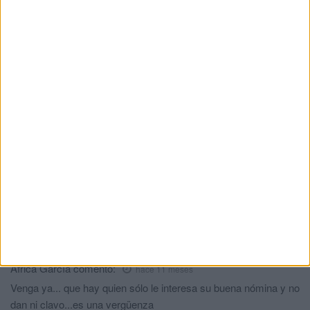
HACE 1 DÍA
El asesoramiento profesional: el escudo
militar contra la desinformación en redes
HACE 1 DÍA
Comments
2
chusma
comentó:
hace 11 meses
Los vecinos de la zona, que hablen con Vicas o Luhai y le digan
que quieren carácter de urgencia como en el Alfonso Murube. Y
en una semana le ponen las marquesinas con césped incluido o
unas porterías de fútbol .
África García
comentó:
hace 11 meses
Venga ya... que hay quien sólo le interesa su buena nómina y no
dan ni clavo...es una vergüenza