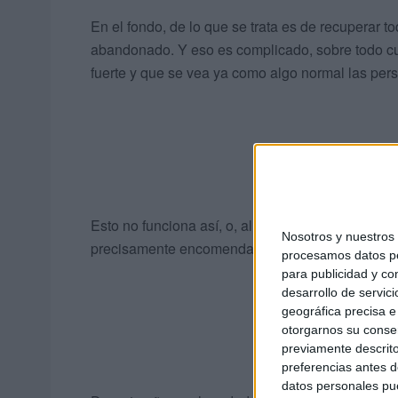
En el fondo, de lo que se trata es de recuperar to
abandonado. Y eso es complicado, sobre todo c
fuerte y que se vea ya como algo normal las pers
Esto no funciona así, o, al menos, no debería, p
Nosotros y nuestro
precisamente encomendados a la protección de la
procesamos datos per
para publicidad y co
desarrollo de servici
geográfica precisa e 
otorgarnos su conse
previamente descrito
preferencias antes d
datos personales pue