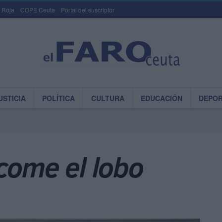
 Roja
COPE Ceuta
Portal del suscriptor
USTICIA
POLÍTICA
CULTURA
EDUCACIÓN
DEPO
come el lobo