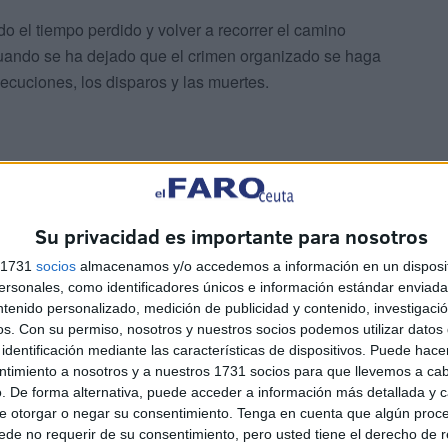
do el tiempo perdido y volver a recorrer el camino
uando se ha dejado que el crimen organizado se haga
ecuciones, los disparos y las muertes.
Su privacidad es importante para nosotros
orque se ponen en riesgo las vidas de quienes están
s 1731
socios
almacenamos y/o accedemos a información en un disposit
s del resto.
sonales, como identificadores únicos e información estándar enviada 
ntenido personalizado, medición de publicidad y contenido, investigaci
os.
Con su permiso, nosotros y nuestros socios podemos utilizar datos 
identificación mediante las características de dispositivos. Puede hacer
ntimiento a nosotros y a nuestros 1731 socios para que llevemos a ca
. De forma alternativa, puede acceder a información más detallada y 
e otorgar o negar su consentimiento.
Tenga en cuenta que algún proc
de no requerir de su consentimiento, pero usted tiene el derecho de r