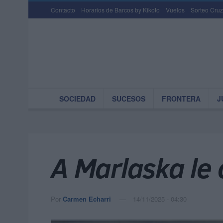
Contacto
Horarios de Barcos by Kikoto
Vuelos
Sorteo Cruz
SOCIEDAD
SUCESOS
FRONTERA
J
A Marlaska le 
Por
Carmen Echarri
14/11/2025 - 04:30