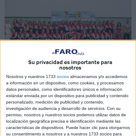
Su privacidad es importante para
nosotros
Fotos: Tomás García Cortés
Nosotros y nuestros 1733
socios
almacenamos y/o accedemos
a información en un dispositivo, como cookies, y procesamos
datos personales, como identificadores únicos e información
estándar enviada por un dispositivo para publicidad y contenido
personalizado, medición de publicidad y contenido,
Un año más, el
Colegio San Agustín de Ceuta
se ha
investigación de audiencia y desarrollo de servicios.
Con su
vestido de gala para vivir una de las jornadas más
permiso, nosotros y nuestros socios podemos utilizar datos de
especiales del calendario escolar: la
graduación de los
localización geográfica precisa e identificación mediante las
alumnos de Educación Infantil
.
características de dispositivos. Puede hacer clic para otorgarnos
su consentimiento a nosotros y a nuestros 1733 socios para