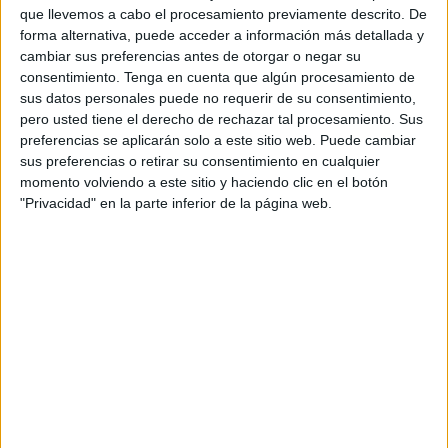
Y es que los más pequeños de la institución han sido
los
que llevemos a cabo el procesamiento previamente descrito. De
forma alternativa, puede acceder a información más detallada y
grandes protagonistas
de un acto que ha estado cargado
cambiar sus preferencias antes de otorgar o negar su
de grandes emociones.
consentimiento.
Tenga en cuenta que algún procesamiento de
sus datos personales puede no requerir de su consentimiento,
La alegría en el rostro de estos pequeños ha sido más que
pero usted tiene el derecho de rechazar tal procesamiento. Sus
evidente al culminar una etapa tan importante para ellos.
preferencias se aplicarán solo a este sitio web. Puede cambiar
Ha sido una jornada cargada con esa ilusión de comenzar,
sus preferencias o retirar su consentimiento en cualquier
próximamente, su camino en la
Educación Primaria
.
momento volviendo a este sitio y haciendo clic en el botón
"Privacidad" en la parte inferior de la página web.