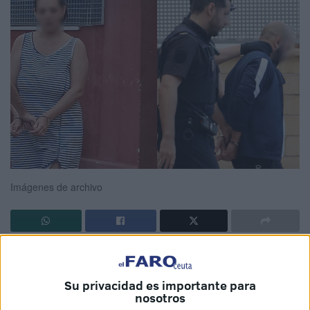
Imágenes de archivo
Fue uno de los sucesos que mayor impacto emocional ha
causado en Ceuta. El
procedimiento judicial
seguido
Su privacidad es importante para
tras la muerte violenta de un bebé
en una vivienda
nosotros
ubicada en
Alférez Provisional
ha dado este viernes un