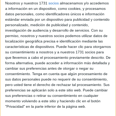
Nosotros y nuestros 1731
socios
almacenamos y/o accedemos
paso importante.
a información en un dispositivo, como cookies, y procesamos
datos personales, como identificadores únicos e información
Lo ha hecho tras conocerse la
imputación
que realizó el
estándar enviada por un dispositivo para publicidad y contenido
Ministerio Fiscal
en el transcurso de una comparecencia
personalizado, medición de publicidad y contenido,
celebrada en el Palacio de Justicia.
investigación de audiencia y desarrollo de servicios.
Con su
permiso, nosotros y nuestros socios podemos utilizar datos de
Fiscalía imputa a los padres
del bebé, presos
localización geográfica precisa e identificación mediante las
características de dispositivos. Puede hacer clic para otorgarnos
preventivos desde octubre de 2025, un
delito de
su consentimiento a nosotros y a nuestros 1731 socios para
asesinato con alevosía
,
pero respecto del tío
, que
que llevemos a cabo el procesamiento previamente descrito. De
también fue detenido tras constatarse la muerte del
forma alternativa, puede acceder a información más detallada y
pequeño,
se ha pedido el sobreseimiento provisional
.
cambiar sus preferencias antes de otorgar o negar su
consentimiento.
Tenga en cuenta que algún procesamiento de
Tal y como han informado fuentes judiciales a
El Faro de
sus datos personales puede no requerir de su consentimiento,
pero usted tiene el derecho de rechazar tal procesamiento. Sus
Ceuta
, en la comparecencia celebrada este viernes, en la
preferencias se aplicarán solo a este sitio web. Puede cambiar
que se contó con la presencia de los abogados y Fiscalía,
sus preferencias o retirar su consentimiento en cualquier
además de los investigados, el Ministerio Público trasladó
momento volviendo a este sitio y haciendo clic en el botón
a su señoría los
hechos imputables a los padres
, así
"Privacidad" en la parte inferior de la página web.
como el delito del que se les acusa.