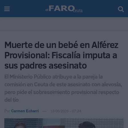
Muerte de un bebé en Alférez
Provisional: Fiscalía imputa a
sus padres asesinato
El Ministerio Público atribuye a la pareja la
comisión en Ceuta de este asesinato con alevosía,
pero pide el sobreseimiento provisional respecto
del tío
Por
Carmen Echarri
13/06/2026 - 07:24