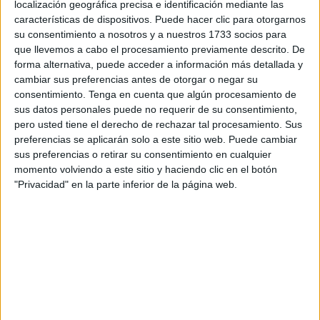
localización geográfica precisa e identificación mediante las
reportado el medio digital 9avril.ma.
características de dispositivos. Puede hacer clic para otorgarnos
su consentimiento a nosotros y a nuestros 1733 socios para
De acuerdo con la publicación, ha sido la rápida y decisiva
que llevemos a cabo el procesamiento previamente descrito. De
intervención de las
fuerzas navales marroquíes
el factor
forma alternativa, puede acceder a información más detallada y
cambiar sus preferencias antes de otorgar o negar su
determinante en este caso al evitar un desastre ecológico
consentimiento.
Tenga en cuenta que algún procesamiento de
frente a las
costas de Tánger
.
sus datos personales puede no requerir de su consentimiento,
pero usted tiene el derecho de rechazar tal procesamiento. Sus
El incidente habría ocurrido tras la grave avería sufrida por
preferencias se aplicarán solo a este sitio web. Puede cambiar
un superpetrolero que perdió el control de sus motores.
sus preferencias o retirar su consentimiento en cualquier
momento volviendo a este sitio y haciendo clic en el botón
27 horas de máxima tensión en el
"Privacidad" en la parte inferior de la página web.
corredor marítimo
Según lo explicado por 9avril.ma, el buque en cuestión no
era una embarcación cualquiera, sino que se trataba de un
‘gigante del mar’ cargado con más de
425.000 barriles de
productos petrolíferos.