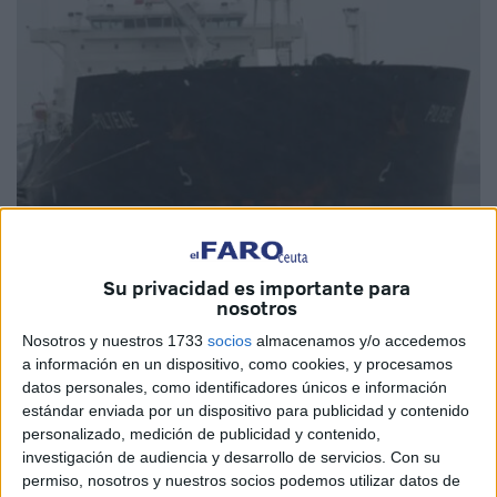
Su privacidad es importante para
Foto: 9avril.ma
nosotros
Nosotros y nuestros 1733
socios
almacenamos y/o accedemos
a información en un dispositivo, como cookies, y procesamos
datos personales, como identificadores únicos e información
Las aguas del
estrecho de Gibraltar
, una de las rutas de
estándar enviada por un dispositivo para publicidad y contenido
navegación más transitadas y estratégicas del mundo,
personalizado, medición de publicidad y contenido,
investigación de audiencia y desarrollo de servicios.
Con su
estuvieron recientemente al borde de una
catástrofe
permiso, nosotros y nuestros socios podemos utilizar datos de
ambiental
de dimensiones incalculables. Así lo ha