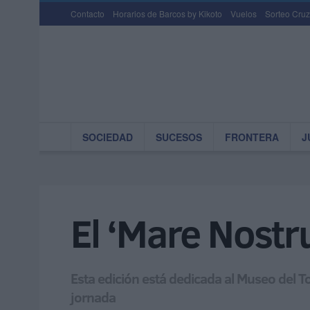
Contacto
Horarios de Barcos by Kikoto
Vuelos
Sorteo Cruz
SOCIEDAD
SUCESOS
FRONTERA
J
El ‘Mare Nostr
Esta edición está dedicada al Museo del Tod
jornada