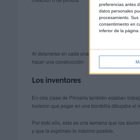
preferencias antes d
datos personales pue
procesamiento. Sus p
consentimiento en cu
inferior de la página
Al detenerse en cada una de estas salas, tenían 
hacer una construcción.
M
Los inventores
En otra clase de Primaria también estaban trabaj
tuvieron que pegar en una bombilla dibujaba el r
Por todo ello, esta es una semana que los alu
y que la exprimen lo máximo posible.