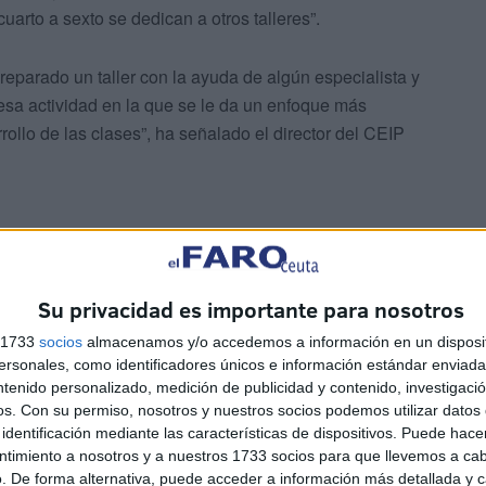
uarto a sexto se dedican a otros talleres”.
reparado un taller con la ayuda de algún especialista y
 esa actividad en la que se le da un enfoque más
ollo de las clases”, ha señalado el director del CEIP
a se encontraba en el pabellón, imaginando que era un
Su privacidad es importante para nosotros
uadros de diferentes autores con los materiales que les
s 1733
socios
almacenamos y/o accedemos a información en un disposit
sonales, como identificadores únicos e información estándar enviada 
ntenido personalizado, medición de publicidad y contenido, investigaci
trum se estaban desarrollando otros talleres. En el caso
os.
Con su permiso, nosotros y nuestros socios podemos utilizar datos 
una especie de gymkana con la que tenían que pasar por
identificación mediante las características de dispositivos. Puede hacer
esculturas, de mosaicos, de cuadros vivientes, de
ntimiento a nosotros y a nuestros 1733 socios para que llevemos a ca
. De forma alternativa, puede acceder a información más detallada y 