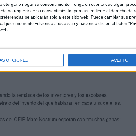
e otorgar o negar su consentimiento.
Tenga en cuenta que algún proc
de no requerir de su consentimiento, pero usted tiene el derecho de r
referencias se aplicarán solo a este sitio web. Puede cambiar sus pref
alquier momento volviendo a este sitio y haciendo clic en el botón "Pri
 web.
que realizar una actividad diferente, como colorear o
ÁS OPCIONES
ACEPTO
ando la temática de los inventores y los escolares
etrato del invento del que hablaran en cada una de ellas.
mnos del CEIP Mare Nostrum esperan con “muchas ganas”