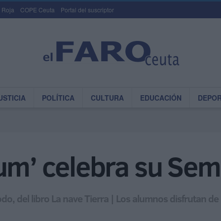
 Roja
COPE Ceuta
Portal del suscriptor
USTICIA
POLÍTICA
CULTURA
EDUCACIÓN
DEPO
um’ celebra su Sem
o, del libro La nave Tierra | Los alumnos disfrutan de d