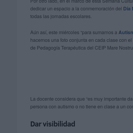
Por otro lado, en el marco de esta Semana Cultu
dedicar un espacio a la conmemoración del
Día 
todas las jornadas escolares.
Aún así, este miércoles “para sumarnos a
Autis
hacernos una foto conjunta en cada clase con el s
de Pedagogía Terapéutica del CEIP Mare Nostr
La docente considera que “es muy importante dar
persona con autismo o no tiene en clase a un c
Dar visibilidad