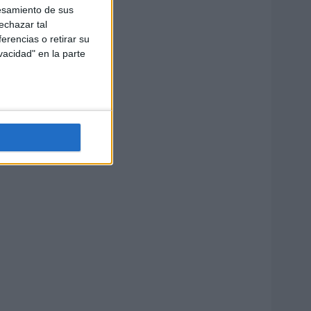
esamiento de sus
echazar tal
erencias o retirar su
vacidad" en la parte