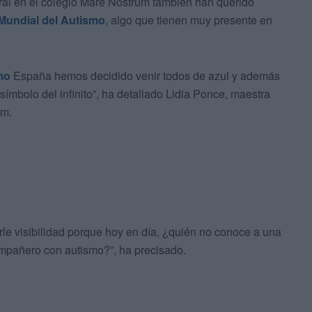
ral en el colegio Mare Nostrum también han querido
Mundial del Autismo
, algo que tienen muy presente en
mo
España hemos decidido venir todos de azul y además
ímbolo del infinito”, ha detallado Lidia Ponce, maestra
um.
le visibilidad porque hoy en día, ¿quién no conoce a una
ompañero con autismo?”, ha precisado.