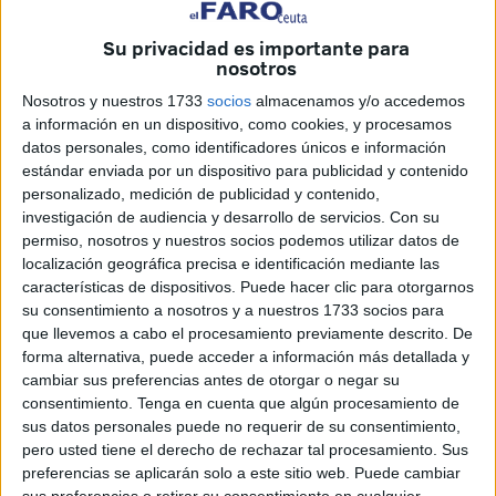
para hacer ver, de una vez por todas, la importancia de
Su privacidad es importante para
cumplir las medidas impuestas y las que desde hace
nosotros
meses recomiendan las autoridades sanitarias para hacer
Nosotros y nuestros 1733
socios
almacenamos y/o accedemos
frente al maldito virus.
a información en un dispositivo, como cookies, y procesamos
datos personales, como identificadores únicos e información
En un vídeo facilitado por
la Ciudad
, Navia señala a los
estándar enviada por un dispositivo para publicidad y contenido
"cómplices del virus", aquellos que son fundamentales
personalizado, medición de publicidad y contenido,
para que la enfermedad siga presente y se extienda. "Este
investigación de audiencia y desarrollo de servicios.
Con su
virus no opera solo, este virus tiene sus problemas para
permiso, nosotros y nuestros socios podemos utilizar datos de
localización geográfica precisa e identificación mediante las
infectar también y para matar, pero para eso están sus
características de dispositivos. Puede hacer clic para otorgarnos
cómplices", explica este policía local que
ya contó su
su consentimiento a nosotros y a nuestros 1733 socios para
historia de lucha contra el virus en este periódico.
que llevemos a cabo el procesamiento previamente descrito. De
forma alternativa, puede acceder a información más detallada y
Con ejemplos, Manuel Navia señala la dureza del
cambiar sus preferencias antes de otorgar o negar su
coronavirus y quienes son sus cómplices, como esos
consentimiento.
Tenga en cuenta que algún procesamiento de
"jóvenes dispuestos a enterrar a sus padres pero no
sus datos personales puede no requerir de su consentimiento,
pero usted tiene el derecho de rechazar tal procesamiento. Sus
renunciar a su botellón. Fiestas y más fiestas, cuantos más
preferencias se aplicarán solo a este sitio web. Puede cambiar
seamos mejor, más cómplices y cómplices del virus