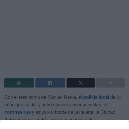
Con el testimonio de Manuel Navia, el
policía local
de 53
años que sufrió -y sufre aún sus consecuencias- el
coronavirus
y estuvo al borde de la muerte, la Ciudad
Autónoma ha querido lanzar un mensaje de
concienciación y responsabilidad a la sociedad de Ceuta,