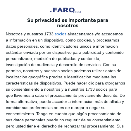
Faro sobre su último espectáculo, su visión del humor y
sus proyectos.
Su privacidad es importante para
nosotros
- Vuelve a Ceuta por segunda vez en el 2025. ¿Cómo
se siente?
Nosotros y nuestros 1733
socios
almacenamos y/o accedemos
a información en un dispositivo, como cookies, y procesamos
Contentísimo y súper satisfecho, la verdad. Lo digo cada
datos personales, como identificadores únicos e información
estándar enviada por un dispositivo para publicidad y contenido
vez que tengo la oportunidad y es que me siento muy
personalizado, medición de publicidad y contenido,
querido en Ceuta.
investigación de audiencia y desarrollo de servicios.
Con su
permiso, nosotros y nuestros socios podemos utilizar datos de
Además, considero que es un público muy parecido al de
localización geográfica precisa e identificación mediante las
Cádiz. Somos gente con un sentido de humor muy
características de dispositivos. Puede hacer clic para otorgarnos
parecido, como que nos tomamos la vida, creo, de la
su consentimiento a nosotros y a nuestros 1733 socios para
misma manera. Y súper satisfecho y súper contento y con
que llevemos a cabo el procesamiento previamente descrito. De
forma alternativa, puede acceder a información más detallada y
muchísimas ganas de volver este domingo.
cambiar sus preferencias antes de otorgar o negar su
consentimiento.
Tenga en cuenta que algún procesamiento de
- En esta ocasión presenta ‘No me enfado, pero me da
sus datos personales puede no requerir de su consentimiento,
coraje’. ¿Qué puede esperar el público de este
pero usted tiene el derecho de rechazar tal procesamiento. Sus