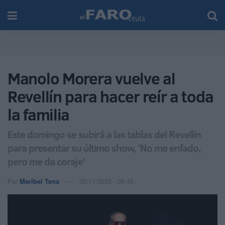
Manolo Morera vuelve al
Revellín para hacer reír a toda
la familia
Este domingo se subirá a las tablas del Revellín
para presentar su último show, 'No me enfado,
pero me da coraje'
Por
Maribel Tena
02/11/2025 - 08:45