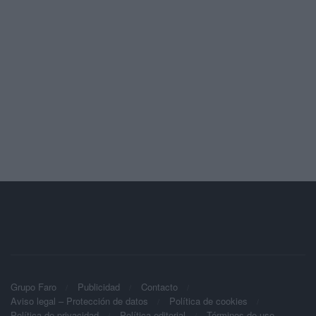
Grupo Faro
Publicidad
Contacto
Aviso legal – Protección de datos
Política de cookies
Política de privacidad
Política editorial
Términos de uso