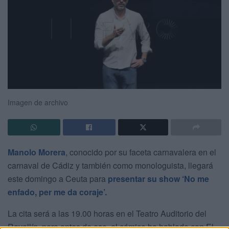
Imagen de archivo
Manolo Morera
, conocido por su faceta carnavalera en el
carnaval de Cádiz y también como monologuista, llegará
este domingo a Ceuta para
presentar su show ‘No me
enfado, per me da coraje’.
La cita será a las 19.00 horas en el Teatro Auditorio del
Revellín, pero antes de eso, el cómico ha hablado con El