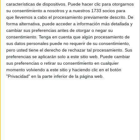
características de dispositivos. Puede hacer clic para otorgarnos
con unas gafas de sol y en camisa blanca, no le han hecho
su consentimiento a nosotros y a nuestros 1733 socios para
falta grandes adornos para conquistar a los asistentes a su
que llevemos a cabo el procesamiento previamente descrito. De
llegada.
forma alternativa, puede acceder a información más detallada y
cambiar sus preferencias antes de otorgar o negar su
Los presentes le han dado una cálida bienvenida que ha
consentimiento.
Tenga en cuenta que algún procesamiento de
tomado más ritmo cuando el propio cómico ha pedido
sus datos personales puede no requerir de su consentimiento,
pero usted tiene el derecho de rechazar tal procesamiento. Sus
“hacer ruido” para que se los escuchara “hasta en Tarifa”.
preferencias se aplicarán solo a este sitio web. Puede cambiar
Arrullador y sencillo, el gaditano ha interrumpido el
sus preferencias o retirar su consentimiento en cualquier
silencio en un torbellino lleno de energía que ha
momento volviendo a este sitio y haciendo clic en el botón
contagiado a los allí presentes.
"Privacidad" en la parte inferior de la página web.
Pronto alguno que otro ha interactuado con el protagonista
sobre las tablas del escenario y las bromas se han dejado
caer por sí solas. Los primeros aplausos del comienzo se
han transformado en una banda sonora plagada de
risas
.
Sencillez y metáforas