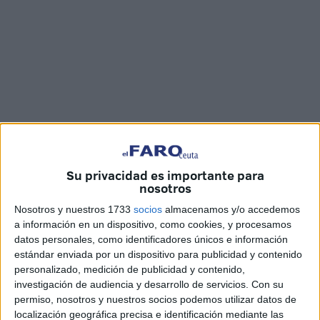
Imágenes: Joaquín Viera
Su privacidad es importante para
nosotros
Ni un solo asiento libre en el
Revellín
. La actuación del
Nosotros y nuestros 1733
socios
almacenamos y/o accedemos
a información en un dispositivo, como cookies, y procesamos
humorista Manolo Morera
ha cosechado este domingo
datos personales, como identificadores únicos e información
un aforo de pleno. Ceuta ha aguardado su llegada con
estándar enviada por un dispositivo para publicidad y contenido
expectación y su invitado ha cumplido con creces.
personalizado, medición de publicidad y contenido,
investigación de audiencia y desarrollo de servicios.
Con su
El andaluz, reconocido por su paso por el
carnaval
, ha
permiso, nosotros y nuestros socios podemos utilizar datos de
presentado su propuesta en solitario. A la luz de los focos,
localización geográfica precisa e identificación mediante las