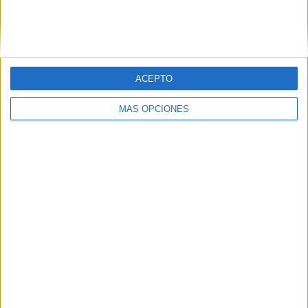
ACEPTO
MÁS OPCIONES
Tags:
Arte
Carnaval
Teatro
Teatro Auditorio del Revellín
Related
Posts
Cucurella cumple su promesa y se tatúa