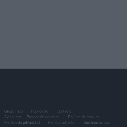
Grupo Faro
Publicidad
Contacto
Aviso legal – Protección de datos
Política de cookies
Política de privacidad
Política editorial
Términos de uso