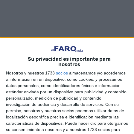
Su privacidad es importante para
Fotos y vídeo: Óscar Román
nosotros
Nosotros y nuestros 1733
socios
almacenamos y/o accedemos
a información en un dispositivo, como cookies, y procesamos
datos personales, como identificadores únicos e información
Los cómicos gaditanos
Juancho Bernabé y Fernando
estándar enviada por un dispositivo para publicidad y contenido
Bernal
se han metido al público de Ceuta en el bolsillo
personalizado, medición de publicidad y contenido,
con su espectáculo
Chisteando
, ofrecido este sábado en
investigación de audiencia y desarrollo de servicios.
Con su
el
teatro
auditorio del Revellín.
permiso, nosotros y nuestros socios podemos utilizar datos de
localización geográfica precisa e identificación mediante las
Bernabé y Bernal han sido capaces de
interactuar con el
características de dispositivos. Puede hacer clic para otorgarnos
su consentimiento a nosotros y a nuestros 1733 socios para
público
a base de
chistes
y de conversaciones directas.