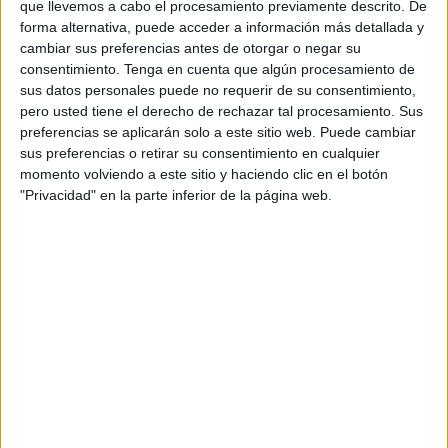
que llevemos a cabo el procesamiento previamente descrito. De
Lo han conseguido, lo han vuelto a hacer en esta nueva
forma alternativa, puede acceder a información más detallada y
visita girada a una ciudad que ya conocían.
cambiar sus preferencias antes de otorgar o negar su
consentimiento.
Tenga en cuenta que algún procesamiento de
Los cómicos han logrado que el tan
difícil arte del
hacer
sus datos personales puede no requerir de su consentimiento,
reír
se cuele entre los caballas que se han contagiado de
pero usted tiene el derecho de rechazar tal procesamiento. Sus
preferencias se aplicarán solo a este sitio web. Puede cambiar
un ‘Chisteando’ que ha logrado llenar las butacas del
sus preferencias o retirar su consentimiento en cualquier
teatro.
momento volviendo a este sitio y haciendo clic en el botón
"Privacidad" en la parte inferior de la página web.
Bernabé y Bernal han conformado
un tándem perfecto
,
capaz de enganchar a un Revellín entregado y decidido a
pasar una buena tarde de sábado.
Estuvieron en Ceuta en 2024
Los artífices de ‘Chisteando’
estuvieron en Ceuta en
2024
, algo que se han encargado de recordar. Ese grato
recuerdo los ha llevado a
repetir sensaciones y
objetivos
, buscando la interactuación con un público