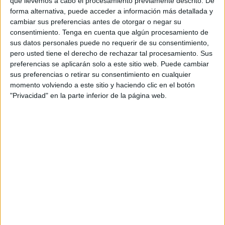
que llevemos a cabo el procesamiento previamente descrito. De
iluminación tenue y los primeros acordes de prueba
forma alternativa, puede acceder a información más detallada y
flotaban sobre el escenario. La sensación compartida era
cambiar sus preferencias antes de otorgar o negar su
clara: la noche prometía.
consentimiento.
Tenga en cuenta que algún procesamiento de
sus datos personales puede no requerir de su consentimiento,
pero usted tiene el derecho de rechazar tal procesamiento. Sus
preferencias se aplicarán solo a este sitio web. Puede cambiar
sus preferencias o retirar su consentimiento en cualquier
momento volviendo a este sitio y haciendo clic en el botón
"Privacidad" en la parte inferior de la página web.
Cuando Carrasco apareció sobre las tablas, el murmullo
cesó. El pianista tomó asiento y, con el primer acorde,
conectó de inmediato con el público
, marcando el tono
de una velada especial.
Un 'Gypsy Jazz' lleno de matices
El espectáculo fue un viaje entre estilos, con una base
claramente jazzística enriquecida por influencias
mediterráneas y una marcada sensibilidad melódica.