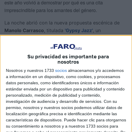
este año volvió a demostrar por qué es una cita
imprescindible para los amantes del género.
La noche abrió con la nueva propuesta escénica de
Manolo Carrasco
, titulada
'Gypsy Jazz'
, un
espectáculo de carácter íntimo y a la vez lleno de
energía, donde el pianista se rodeó de un conjunto
instrumental muy especial:
violín, contrabajo y flauta
Su privacidad es importante para
travesera
.
nosotros
Nosotros y nuestros 1733
socios
almacenamos y/o accedemos
Un arranque cargado de magia
a información en un dispositivo, como cookies, y procesamos
datos personales, como identificadores únicos e información
estándar enviada por un dispositivo para publicidad y contenido
Desde antes de comenzar, el auditorio respiraba ambiente
personalizado, medición de publicidad y contenido,
de festival. Unas cien personas fueron testigos de
la
investigación de audiencia y desarrollo de servicios.
Con su
magia y estilo único
que el pianista y sus acompañantes
permiso, nosotros y nuestros socios podemos utilizar datos de
mostraron en el escenario.
localización geográfica precisa e identificación mediante las
características de dispositivos. Puede hacer clic para otorgarnos
Los asistentes fueron ocupando sus butacas mientras la
su consentimiento a nosotros y a nuestros 1733 socios para