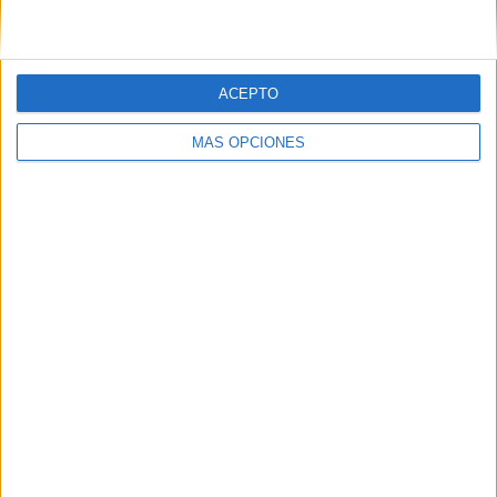
personas, la organización confía en mantener o superar
esa asistencia en las siguientes jornadas.
ACEPTO
MÁS OPCIONES
Tags:
Arte
Música
Teatro Auditorio del Revellín
Related
Posts