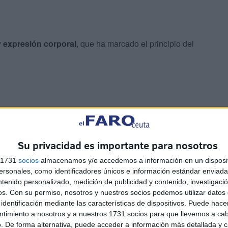
y expresión corporal
, que ha marcado el principio del
Su privacidad es importante para nosotros
etiraron para dar paso a un tema interpretado por la voz y
s 1731
socios
almacenamos y/o accedemos a información en un disposit
sonales, como identificadores únicos e información estándar enviada 
ntenido personalizado, medición de publicidad y contenido, investigaci
 de maravilla
, parecen estar hechos el uno para la otra.
os.
Con su permiso, nosotros y nuestros socios podemos utilizar datos 
a música en lo más profundo
, conquistando así a todos
identificación mediante las características de dispositivos. Puede hacer
ntimiento a nosotros y a nuestros 1731 socios para que llevemos a ca
. De forma alternativa, puede acceder a información más detallada y 