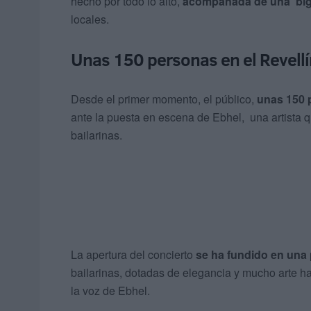
hecho por todo lo alto,
acompañada de una ‘big
locales.
Unas 150 personas en el Revellí
Desde el primer momento, el público,
unas 150 p
ante la puesta en escena de Ebhel, una artista q
bailarinas.
La apertura del concierto
se ha fundido en una 
bailarinas, dotadas de elegancia y mucho arte h
la voz de Ebhel.