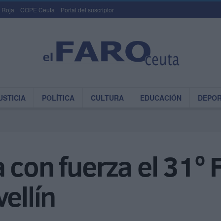
 Roja
COPE Ceuta
Portal del suscriptor
USTICIA
POLÍTICA
CULTURA
EDUCACIÓN
DEPO
con fuerza el 31º F
ellín