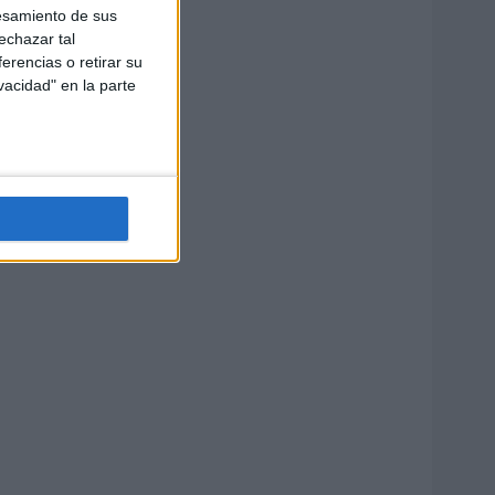
esamiento de sus
echazar tal
erencias o retirar su
vacidad" en la parte