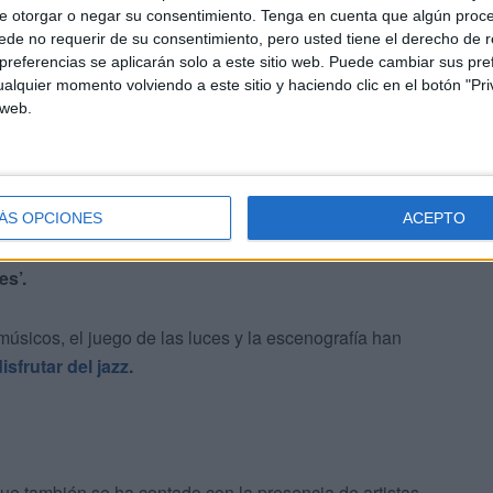
e otorgar o negar su consentimiento.
Tenga en cuenta que algún proc
de no requerir de su consentimiento, pero usted tiene el derecho de r
referencias se aplicarán solo a este sitio web. Puede cambiar sus pref
alquier momento volviendo a este sitio y haciendo clic en el botón "Pri
 web.
emotivas palabras al público: “La vida me ha regalado
ÁS OPCIONES
ACEPTO
tros y a todos ellos
”, ha expresado con emoción antes
es’.
músicos, el juego de las luces y la escenografía han
isfrutar del jazz
.
ue también se ha contado con la presencia de artistas