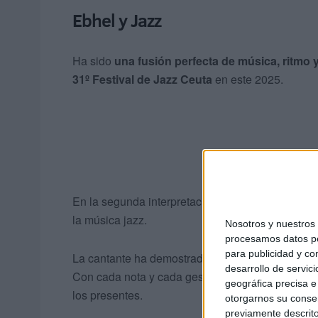
Ebhel y Jazz
Ha sido
una fusión perfecta de música, ritmo 
31º Festival de Jazz Ceuta
en este 2025.
En la segunda interpretación, las bailarinas se r
la música jazz.
Nosotros y nuestro
procesamos datos per
para publicidad y co
La cantante ha demostrado que
el jazz le sienta
desarrollo de servici
Con cada nota y cada gesto,
reflejaba sentir l
geográfica precisa e 
los presentes.
otorgarnos su conse
previamente descrito