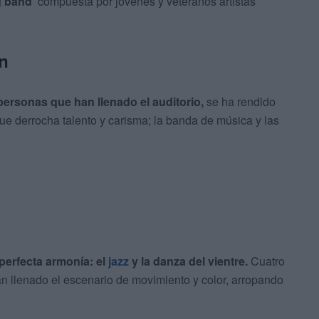
 band’
compuesta por jóvenes y veteranos artistas
n
ersonas que han llenado el auditorio,
se ha rendido
ue derrocha talento y carisma; la banda de música y las
perfecta armonía: el
jazz
y la danza del vientre.
Cuatro
an llenado el escenario de movimiento y color, arropando