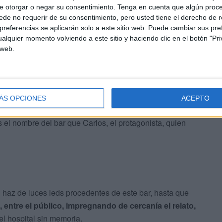
e otorgar o negar su consentimiento.
Tenga en cuenta que algún proc
de no requerir de su consentimiento, pero usted tiene el derecho de r
referencias se aplicarán solo a este sitio web. Puede cambiar sus pref
alquier momento volviendo a este sitio y haciendo clic en el botón "Pri
 web.
ÁS OPCIONES
ACEPTO
 de
Lácama
y ha introducido su obra. El público no podía
el nombre del bar que Carlos, el protagonista, quien
 haz de luces leds procedentes de este bar, hasta que
 entre el público, impregnando de cercanía el relato,
el hospital sin memoria.