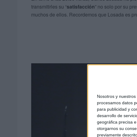
transmitirles su “
satisfacción
” no solo por su pr
muchos de ellos. Recordemos que Losada es produ
Nosotros y nuestro
procesamos datos per
para publicidad y co
desarrollo de servici
geográfica precisa e 
otorgarnos su conse
previamente descrito