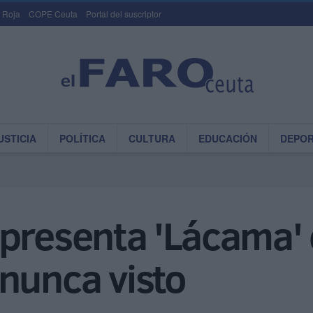
 Roja
COPE Ceuta
Portal del suscriptor
USTICIA
POLÍTICA
CULTURA
EDUCACIÓN
DEPO
presenta 'Lácama' e
nunca visto