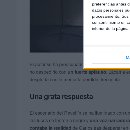
preferencias antes d
datos personales pue
procesamiento. Sus p
consentimiento en cu
inferior de la página
M
El autor se ha preocupado por explicar la trama
no despedirlo con
un fuerte aplauso.
Lácama es 
despierta con la memoria perdida, frecuenta.
Una grata respuesta
El escenario del Revellín se ha iluminado con un
las luces se fueron a negro y
una voz narradora,
contaba la realidad
de Carlos tras despertar en 