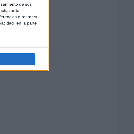
esamiento de sus
echazar tal
erencias o retirar su
vacidad" en la parte