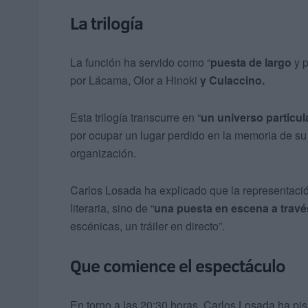
La trilogía
La función ha servido como “
puesta de largo
y p
por Lácama, Olor a Hinoki
y Culaccino.
Esta trilogía transcurre en “
un universo particul
por ocupar un lugar perdido en la memoria de su
organización.
Carlos Losada ha explicado que la representació
literaria, sino de “
una puesta en escena a travé
escénicas, un tráiler en directo”.
Que comience el espectáculo
En torno a las 20:30 horas, Carlos Losada ha pi