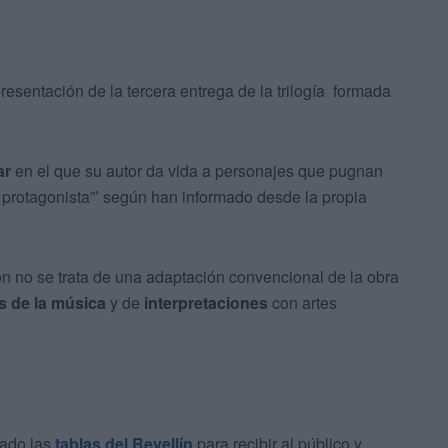
resentación de la tercera entrega de la trilogía formada
ar
en el que su autor da vida a personajes que pugnan
 protagonista”’ según han informado desde la propia
n no se trata de una adaptación convencional de la obra
s de la música
y de
interpretaciones
con artes
sado las
tablas del Revellín
para recibir al público y