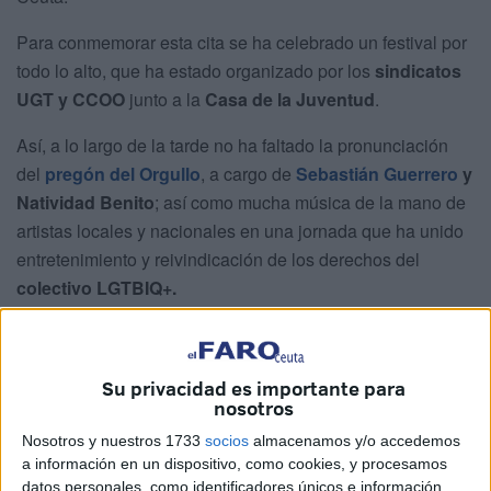
Para conmemorar esta cita se ha celebrado un festival por
todo lo alto, que ha estado organizado por los
sindicatos
UGT y CCOO
junto a la
Casa de la Juventud
.
Así, a lo largo de la tarde no ha faltado la pronunciación
del
pregón del Orgullo
, a cargo de
Sebastián Guerrero
y
Natividad Benito
; así como mucha música de la mano de
artistas locales y nacionales en una jornada que ha unido
entretenimiento y reivindicación de los derechos del
colectivo LGTBIQ+.
Su privacidad es importante para
nosotros
Nosotros y nuestros 1733
socios
almacenamos y/o accedemos
a información en un dispositivo, como cookies, y procesamos
datos personales, como identificadores únicos e información