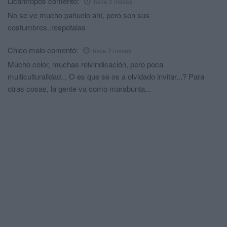
Licántropos
comentó:
hace 2 meses
No se ve mucho pañuelo ahí, pero son sus
costumbres..respetalas
Chico malo
comentó:
hace 2 meses
Mucho color, muchas reivindicación, pero poca
multiculturalidad... O es que se os a olvidado invitar...? Para
otras cosas, la gente va como marabunta...