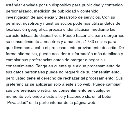
estándar enviada por un dispositivo para publicidad y contenido
personalizado, medición de publicidad y contenido,
investigación de audiencia y desarrollo de servicios.
Con su
permiso, nosotros y nuestros socios podemos utilizar datos de
localización geográfica precisa e identificación mediante las
características de dispositivos. Puede hacer clic para otorgarnos
su consentimiento a nosotros y a nuestros 1733 socios para
que llevemos a cabo el procesamiento previamente descrito. De
forma alternativa, puede acceder a información más detallada y
cambiar sus preferencias antes de otorgar o negar su
Entrada gratuita
consentimiento.
Tenga en cuenta que algún procesamiento de
sus datos personales puede no requerir de su consentimiento,
A las seis de la tarde, las puertas del Auditorio de la
pero usted tiene el derecho de rechazar tal procesamiento. Sus
preferencias se aplicarán solo a este sitio web. Puede cambiar
Marina se han abierto al público para ofrecer una tarde
sus preferencias o retirar su consentimiento en cualquier
inolvidable y repleta de actividades para celebrar el
momento volviendo a este sitio y haciendo clic en el botón
Festival Orgullo 2026.
"Privacidad" en la parte inferior de la página web.
Una cita que era gratuita y abierta a todos los públicos ya
que pretendía celebrar la
diversidad
, la igualdad y la
libertad
un año más.