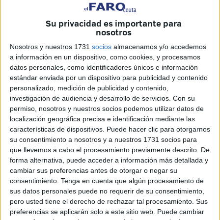
Su privacidad es importante para
nosotros
Nosotros y nuestros 1731
socios
almacenamos y/o accedemos
La mujer también hizo alusión a las
a información en un dispositivo, como cookies, y procesamos
datos personales, como identificadores únicos e información
amenazas recibidas por su ex pareja
estándar enviada por un dispositivo para publicidad y contenido
personalizado, medición de publicidad y contenido,
vía telefónica
investigación de audiencia y desarrollo de servicios.
Con su
permiso, nosotros y nuestros socios podemos utilizar datos de
Con la ausencia del acusado, se celebró una vista oral
localización geográfica precisa e identificación mediante las
contra F.L.D. acusado de un delito de maltrato contra su ex
características de dispositivos. Puede hacer clic para otorgarnos
su consentimiento a nosotros y a nuestros 1731 socios para
pareja, que sí asistió en calidad de testigo, declarando
que llevemos a cabo el procesamiento previamente descrito. De
sobre los hechos ocurridos el 25 de agosto de 2014,
forma alternativa, puede acceder a información más detallada y
cuando la mujer acudió a recoger sus pertenencias al
cambiar sus preferencias antes de otorgar o negar su
hasta entonces domicilio familiar.
consentimiento.
Tenga en cuenta que algún procesamiento de
sus datos personales puede no requerir de su consentimiento,
La golpeó y tiró del cabello
pero usted tiene el derecho de rechazar tal procesamiento. Sus
preferencias se aplicarán solo a este sitio web. Puede cambiar