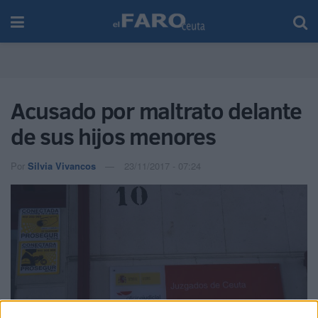
Acusado por maltrato delante
de sus hijos menores
Por
Silvia Vivancos
23/11/2017 - 07:24