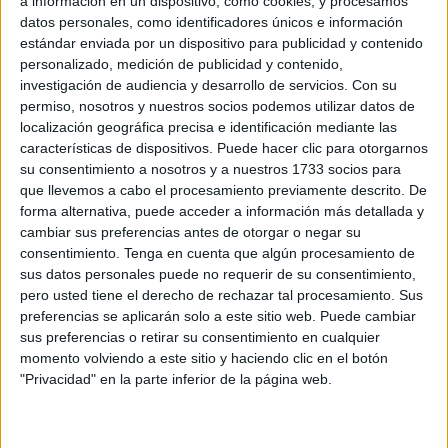
adentrarse en una
antigua máquina steampunk
a información en un dispositivo, como cookies, y procesamos
datos personales, como identificadores únicos e información
ambientada en plena
revolución industrial de 1815
,
estándar enviada por un dispositivo para publicidad y contenido
donde la
magia
, el humor y la imaginación se combinan
personalizado, medición de publicidad y contenido,
en un viaje imposible.
investigación de audiencia y desarrollo de servicios.
Con su
permiso, nosotros y nuestros socios podemos utilizar datos de
El montaje, ideado por el reconocido mago segoviano
localización geográfica precisa e identificación mediante las
Héctor Sansegundo
, transforma una
caravana antigua
características de dispositivos. Puede hacer clic para otorgarnos
su consentimiento a nosotros y a nuestros 1733 socios para
en un diminuto teatro capaz de acoger a solo
20
que llevemos a cabo el procesamiento previamente descrito. De
espectadores por sesión
, lo que convierte cada función
forma alternativa, puede acceder a información más detallada y
en una experiencia íntima y exclusiva.
cambiar sus preferencias antes de otorgar o negar su
consentimiento.
Tenga en cuenta que algún procesamiento de
'La Máquina' promete un espectáculo
trepidante,
sus datos personales puede no requerir de su consentimiento,
delirante y lleno de sorpresas
, donde nada es lo que
pero usted tiene el derecho de rechazar tal procesamiento. Sus
preferencias se aplicarán solo a este sitio web. Puede cambiar
parece y cada engranaje esconde un truco.
sus preferencias o retirar su consentimiento en cualquier
momento volviendo a este sitio y haciendo clic en el botón
"Privacidad" en la parte inferior de la página web.