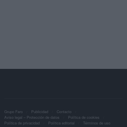
Grupo Faro
Publicidad
Contacto
Aviso legal – Protección de datos
Política de cookies
Política de privacidad
Política editorial
Términos de uso