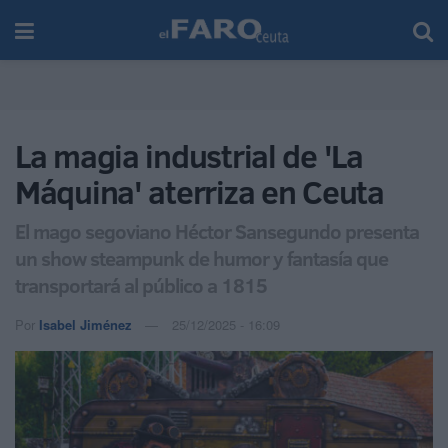
La magia industrial de 'La
Máquina' aterriza en Ceuta
El mago segoviano Héctor Sansegundo presenta
un show steampunk de humor y fantasía que
transportará al público a 1815
Por
Isabel Jiménez
25/12/2025 - 16:09