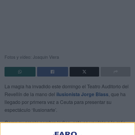
Fotos y vídeo: Joaquin Viera
La magia ha invadido este domingo el Teatro Auditorio del
Revellín de la mano del
ilusionista Jorge Blass
, que ha
llegado por primera vez a Ceuta para presentar su
espectáculo ‘Ilusionarte’.
Como su propio nombre indica, este es un viaje a la más
pura esencia del ilusionismo que se extiende durante 75