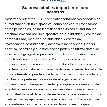
minutos y
permite al público jugar, fantasear y participar
Su privacidad es importante para
en las experiencias mágicas de forma interactiva.
nosotros
Nosotros y nuestros 1733
socios
almacenamos y/o accedemos
Emociones puras
a información en un dispositivo, como cookies, y procesamos
datos personales, como identificadores únicos e información
Blass pretende provocar en el público, según relató en una
estándar enviada por un dispositivo para publicidad y contenido
entrevista previa con El Faro, “
la emoción más pura que
personalizado, medición de publicidad y contenido,
investigación de audiencia y desarrollo de servicios.
Con su
produce la magia
, que es el asombro, la fascinación”.
permiso, nosotros y nuestros socios podemos utilizar datos de
localización geográfica precisa e identificación mediante las
Y así ha sido, la magia se ha hecho con el
Teatro
características de dispositivos. Puede hacer clic para otorgarnos
Auditorio Revellín
este domingo de la mano de Jorge
su consentimiento a nosotros y a nuestros 1733 socios para
Blass y su espectáculo ‘Ilusionarte’, transformándose en
que llevemos a cabo el procesamiento previamente descrito. De
un pequeño universo donde
lo imposible parecía abrirse
forma alternativa, puede acceder a información más detallada y
cambiar sus preferencias antes de otorgar o negar su
paso con misterio
, como si siempre hubiera estado ahí,
consentimiento.
Tenga en cuenta que algún procesamiento de
aguardando a que alguien le diera sentido.
sus datos personales puede no requerir de su consentimiento,
pero usted tiene el derecho de rechazar tal procesamiento. Sus
Durante al menos 75 minutos, el público tenía por delante
preferencias se aplicarán solo a este sitio web. Puede cambiar
la promesa de un viaje en el que ser partícipe en
sus preferencias o retirar su consentimiento en cualquier