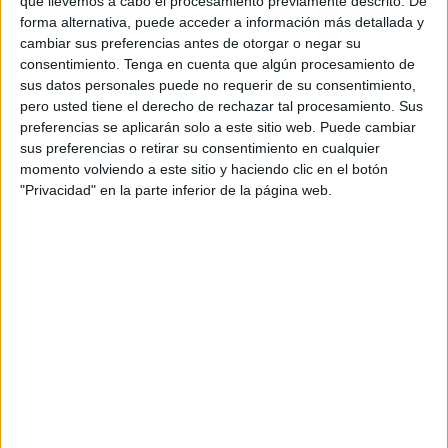
que llevemos a cabo el procesamiento previamente descrito. De
forma alternativa, puede acceder a información más detallada y
El 33% restante de las vacantes se va a guardar para
cambiar sus preferencias antes de otorgar o negar su
poder afrontar las sustituciones que sean precisas
consentimiento.
Tenga en cuenta que algún procesamiento de
conforme avance el curso, aunque en el futuro, según
sus datos personales puede no requerir de su consentimiento,
pero usted tiene el derecho de rechazar tal procesamiento. Sus
avance la pandemia, también podría servir para resarcir a
preferencias se aplicarán solo a este sitio web. Puede cambiar
los ‘perjudicados’ por haberse quedado sin contrato hasta
sus preferencias o retirar su consentimiento en cualquier
el 30 de junio por estar cubriendo ya algún tipo de
momento volviendo a este sitio y haciendo clic en el botón
incapacidad temporal larga por maternidad o similar.
"Privacidad" en la parte inferior de la página web.
Según las fuentes consultadas por este periódico el criterio
que está utilizando la Administración de manera genérica
es el de destinar un maestro (de las especialidades de
Infantil o Primaria) a cada colegio como centro de
referencia con la Dirección Provincial como destino por
cada línea existente en el mismo.
En el caso de los profesores, la idea del Ministerio de
Educación es primar la incorporación de los especialistas