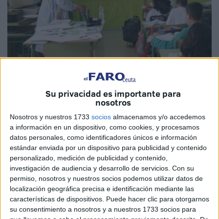
Imagen de archivo
Su privacidad es importante para
nosotros
Nosotros y nuestros 1733
socios
almacenamos y/o accedemos
La Dirección Provincial del Ministerio de
Educación
y
a información en un dispositivo, como cookies, y procesamos
datos personales, como identificadores únicos e información
Formación Profesional (MEFP) en Ceuta siguió
estándar enviada por un dispositivo para publicidad y contenido
avanzando ayer en el reclamo de interinos para cubrir el
personalizado, medición de publicidad y contenido,
66% del total de 169 puestos autorizado por los Servicios
investigación de audiencia y desarrollo de servicios.
Con su
Centrales como
refuerzo
del cupo de maestros y
permiso, nosotros y nuestros socios podemos utilizar datos de
profesores de la ciudad, un aumento de los recursos
localización geográfica precisa e identificación mediante las
características de dispositivos. Puede hacer clic para otorgarnos
humanos disponibles que se pretende conservar de forma
su consentimiento a nosotros y a nuestros 1733 socios para
“estructural” en años venideros.