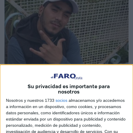
Imagen cedida
Su privacidad es importante para
nosotros
“Se han llevado mi corazón”. Entre lágrimas, Fatima
Nosotros y nuestros 1733
socios
almacenamos y/o accedemos
a información en un dispositivo, como cookies, y procesamos
recuerda a su hijo Mohamed Lahiachi Kasen
. Hasta
datos personales, como identificadores únicos e información
este martes lo tenía a su lado, tenía a su niño, a quien
estándar enviada por un dispositivo para publicidad y contenido
como madre soltera había criado y con quien hace unos
personalizado, medición de publicidad y contenido,
años se trasladó a vivir de Ceuta a la Península.
investigación de audiencia y desarrollo de servicios.
Con su