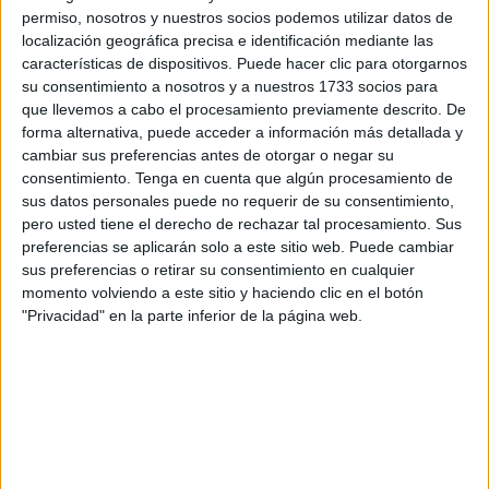
permiso, nosotros y nuestros socios podemos utilizar datos de
Días después de que Mohamed muriera a las puertas de
localización geográfica precisa e identificación mediante las
características de dispositivos. Puede hacer clic para otorgarnos
un
bar
en Jérica, Fatima no ha podido todavía enterrar a su
su consentimiento a nosotros y a nuestros 1733 socios para
hijo, tampoco le ha podido besar, no sabe nada y ni
que llevemos a cabo el procesamiento previamente descrito. De
siquiera lo ha visto.
forma alternativa, puede acceder a información más detallada y
cambiar sus preferencias antes de otorgar o negar su
Le dicen que al estar el caso bajo investigación debe
consentimiento.
Tenga en cuenta que algún procesamiento de
esperar: “Un mes, tres semanas… Eso es lo que me han
sus datos personales puede no requerir de su consentimiento,
pero usted tiene el derecho de rechazar tal procesamiento. Sus
dicho que se tardará en dármelo”, explica en una
preferencias se aplicarán solo a este sitio web. Puede cambiar
entrevista con El Faro.
sus preferencias o retirar su consentimiento en cualquier
momento volviendo a este sitio y haciendo clic en el botón
Fatima solo quiere justicia y niega todo lo que han
"Privacidad" en la parte inferior de la página web.
publicado medios de comunicación sobre la muerte de su
único hijo. Con él habló poco antes de que muriera o,
como ella considera, lo mataran.
Horas antes de la gran tragedia de su vida, Fatima estuvo
con Mohamed, comieron juntos y hablaron. Desde hace