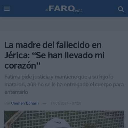
La madre del fallecido en
Jérica: “Se han llevado mi
corazón”
Fatima pide justicia y mantiene que a su hijo lo
mataron, aún no se le ha entregado el cuerpo para
enterrarlo
Por
Carmen Echarri
17/08/2024 - 07:26