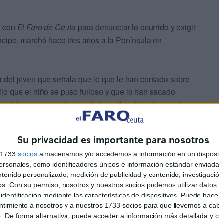
o con
El Faro de Ceuta
para denunciar lo ocurrido y exigir
Príncipe, marchó hace tres años a la Península en
ia del joven que señala que lo que le han contado sobre
dijo que el niño se puso furioso y que lo han sacado
produjo el suceso ahora bajo investigación y la muerte.
Su privacidad es importante para nosotros
s 1733
socios
almacenamos y/o accedemos a información en un disposit
sonales, como identificadores únicos e información estándar enviada 
ntenido personalizado, medición de publicidad y contenido, investigaci
os.
Con su permiso, nosotros y nuestros socios podemos utilizar datos 
llamaron a la Policía y a una ambulancia porque había
identificación mediante las características de dispositivos. Puede hacer
miliares, que esperan los resultados de la autopsia y la
ntimiento a nosotros y a nuestros 1733 socios para que llevemos a ca
. De forma alternativa, puede acceder a información más detallada y 