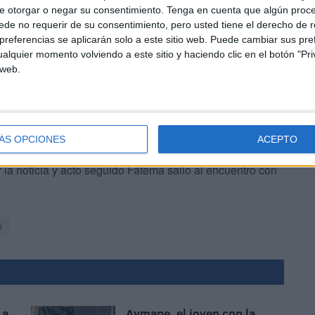
e otorgar o negar su consentimiento.
Tenga en cuenta que algún proc
de no requerir de su consentimiento, pero usted tiene el derecho de r
. La madre de Mohamed,
Fatema
, está destrozada. “Es su
referencias se aplicarán solo a este sitio web. Puede cambiar sus pref
alquier momento volviendo a este sitio y haciendo clic en el botón "Pri
 web.
ÁS OPCIONES
ACEPTO
a noticia y acto seguido Fatema salió al encuentro con
d
 a
Aymane, el joven con la