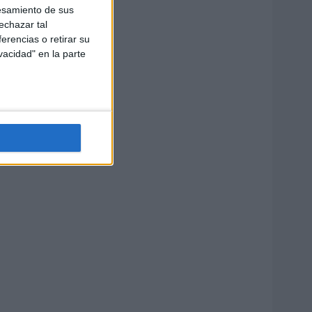
esamiento de sus
echazar tal
erencias o retirar su
vacidad" en la parte