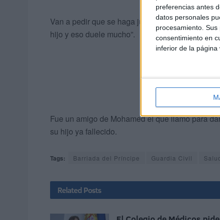
preferencias antes d
datos personales pue
Van a pedir que se haga justicia y a denunciar
procesamiento. Sus p
hijo y eso duele mucho”.
consentimiento en cu
inferior de la página
M
Fue un amigo de Mohamed el que llamó para dar l
su hijo ya fallecido.
Tags:
Barriada del Príncipe
Guardia Civil
Salu
Related
Posts
El Colegio de Médicos pide