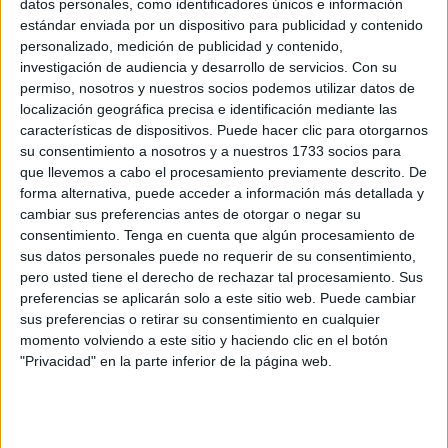
datos personales, como identificadores únicos e información
ciudad sin necesidad de rehacer el plan en su totalidad.
estándar enviada por un dispositivo para publicidad y contenido
personalizado, medición de publicidad y contenido,
Nuevos criterios y marco legal para
investigación de audiencia y desarrollo de servicios.
Con su
permiso, nosotros y nuestros socios podemos utilizar datos de
intervenciones básicas
localización geográfica precisa e identificación mediante las
características de dispositivos. Puede hacer clic para otorgarnos
su consentimiento a nosotros y a nuestros 1733 socios para
Una de las novedades es la
definición objetiva de
que llevemos a cabo el procesamiento previamente descrito. De
parcelas irregulares
, un tema que venía generando
forma alternativa, puede acceder a información más detallada y
confusión. Hasta ahora, cada técnico podía
interpretar de
cambiar sus preferencias antes de otorgar o negar su
forma diferente
la geometría de una parcela compleja.
consentimiento.
Tenga en cuenta que algún procesamiento de
Con el nuevo criterio, si el
parámetro de irregularidad
sus datos personales puede no requerir de su consentimiento,
pero usted tiene el derecho de rechazar tal procesamiento. Sus
excede el valor de
1,4
, la parcela será considerada
preferencias se aplicarán solo a este sitio web. Puede cambiar
oficialmente como
“muy irregular”
, lo que le permitirá
sus preferencias o retirar su consentimiento en cualquier
acogerse a una normativa específica diseñada para tales
momento volviendo a este sitio y haciendo clic en el botón
casos.
"Privacidad" en la parte inferior de la página web.