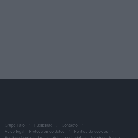
Grupo Faro
Publicidad
Contacto
Aviso legal – Protección de datos
Política de cookies
Política de privacidad
Política editorial
Términos de uso