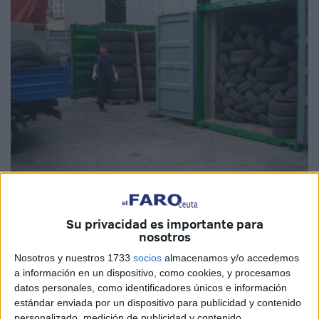
Imagen de archivo
Su privacidad es importante para
nosotros
Nosotros y nuestros 1733
socios
almacenamos y/o accedemos
La
Ciudad
y Ecoceuta han formalizado el contrato para
a información en un dispositivo, como cookies, y procesamos
que sea la
empresa
que se encargue del servicio de
datos personales, como identificadores únicos e información
recogida
, almacenamiento y transporte marítimo-terrestre
estándar enviada por un dispositivo para publicidad y contenido
personalizado, medición de publicidad y contenido,