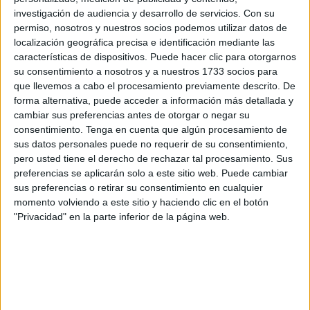
al gestor final en la Península para la valorización de los
investigación de audiencia y desarrollo de servicios.
Con su
neumáticos fuera de uso
generados en Ceuta.
permiso, nosotros y nuestros socios podemos utilizar datos de
localización geográfica precisa e identificación mediante las
El Ejecutivo local ha estado trabajando durante estas
características de dispositivos. Puede hacer clic para otorgarnos
últimas semanas para dar por resuelto este contrato. Tras
su consentimiento a nosotros y a nuestros 1733 socios para
analizar los diferentes documentos presentados por
que llevemos a cabo el procesamiento previamente descrito. De
forma alternativa, puede acceder a información más detallada y
Ecoceuta, la Consejería de Economía, Hacienda,
cambiar sus preferencias antes de otorgar o negar su
Administración Pública y Empleo ha dado luz verde al
consentimiento.
Tenga en cuenta que algún procesamiento de
contrato señalando que queda demostrada la solvencia
sus datos personales puede no requerir de su consentimiento,
económica.
pero usted tiene el derecho de rechazar tal procesamiento. Sus
preferencias se aplicarán solo a este sitio web. Puede cambiar
Este servicio, que tendrá un coste para el Ejecutivo local
sus preferencias o retirar su consentimiento en cualquier
momento volviendo a este sitio y haciendo clic en el botón
de 567.051,04 euros, consistirá en el acopio y agrupación,
"Privacidad" en la parte inferior de la página web.
incluida la clasificación y almacenamiento inicial de los
NFU, para ser trasladados posteriormente hasta
instalaciones de
valorización en la Península.
Ecoceuta, en calidad de gestor de residuos, establecerá y
programará la recogida según características de