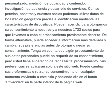
personalizado, medición de publicidad y contenido,
proyecto
‘Luz de mi Señor’
, una iniciativa aprobada en el
investigación de audiencia y desarrollo de servicios.
Con su
último
Cabildo General de Hermanos
celebrado durante
permiso, nosotros y nuestros socios podemos utilizar datos de
la pasada
Cuaresma
.
localización geográfica precisa e identificación mediante las
características de dispositivos. Puede hacer clic para otorgarnos
Este nuevo proyecto tiene como objetivo renovar y
su consentimiento a nosotros y a nuestros 1733 socios para
que llevemos a cabo el procesamiento previamente descrito. De
embellecer la
iluminación del paso de Misterio
,
forma alternativa, puede acceder a información más detallada y
aportando un toque de distinción y solemnidad a una de
cambiar sus preferencias antes de otorgar o negar su
las procesiones más esperadas de la Semana Santa ceutí.
consentimiento.
Tenga en cuenta que algún procesamiento de
sus datos personales puede no requerir de su consentimiento,
Según ha informado la corporación, el diseño contempla la
pero usted tiene el derecho de rechazar tal procesamiento. Sus
incorporación de
candelabros de guardabrisas tallados
preferencias se aplicarán solo a este sitio web. Puede cambiar
sus preferencias o retirar su consentimiento en cualquier
en madera de cedro
y
tintados en color caoba
, que
momento volviendo a este sitio y haciendo clic en el botón
aportarán una mayor calidez y realce a la
imagen del
"Privacidad" en la parte inferior de la página web.
Señor
. Cada esquina del paso contará con siete puntos de
luz, sumando un total de
28 luces
, mientras que en los
laterales se instalarán
dos brazos con cinco puntos de
luz cada uno
, alcanzando así
10 luces adicionales
.