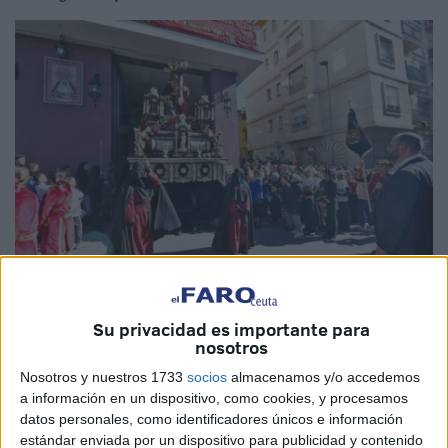
Imagen de archivo
Su privacidad es importante para
nosotros
Nosotros y nuestros 1733
socios
almacenamos y/o accedemos
a información en un dispositivo, como cookies, y procesamos
La
Hermandad de la Amargura
de Ceuta
ha anunciado,
datos personales, como identificadores únicos e información
estándar enviada por un dispositivo para publicidad y contenido
a través de sus redes sociales, la puesta en marcha del