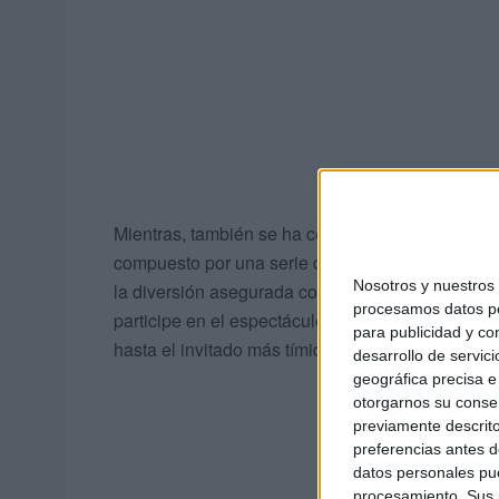
Mientras, también se ha cerrado la contratación 
compuesto por una serie de jóvenes que viven 
Nosotros y nuestro
la diversión asegurada con las mejores cancione
procesamos datos per
participe en el espectáculo. Además, aportan un 
para publicidad y co
hasta el invitado más tímido salte a la pista de 
desarrollo de servici
geográfica precisa e 
otorgarnos su conse
previamente descrito
preferencias antes d
datos personales pue
procesamiento. Sus p