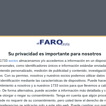
del grupo tarifeño ‘Mala Manera’. Este grupo está
Su privacidad es importante para nosotros
la música de manera apasionada. Con ‘Mala Manera’ está
s 1733
socios
almacenamos y/o accedemos a información en un disposit
s de toda la vida y corear para que todo el mundo
sonales, como identificadores únicos e información estándar enviada 
estilo ruma-reggae a las versiones que es ideal para que
ntenido personalizado, medición de publicidad y contenido, investigaci
baile para marcarse unos pasos.
os.
Con su permiso, nosotros y nuestros socios podemos utilizar datos 
identificación mediante las características de dispositivos. Puede hacer
ntimiento a nosotros y a nuestros 1733 socios para que llevemos a ca
. De forma alternativa, puede acceder a información más detallada y 
e otorgar o negar su consentimiento.
Tenga en cuenta que algún proc
de no requerir de su consentimiento, pero usted tiene el derecho de r
referencias se aplicarán solo a este sitio web. Puede cambiar sus pref