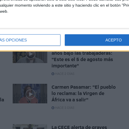
alquier momento volviendo a este sitio y haciendo clic en el botón "Pri
 web.
ÁS OPCIONES
ACEPTO
Javier Beneroso, treinta
años bajo las trabajaderas:
"Este es el 5 de agosto más
importante"
HACE 2 DÍAS
Carmen Pasamar: "El pueblo
lo reclama: la Virgen de
la
África va a salir"
HACE 3 DÍAS
La CECE alerta de graves