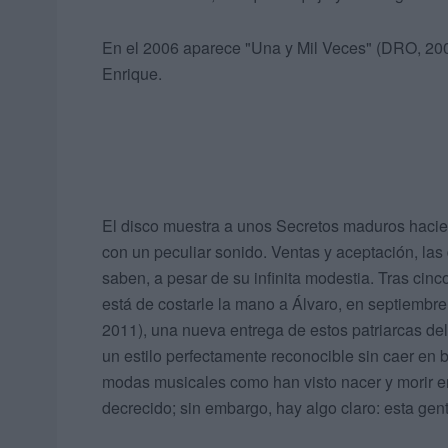
En el 2006 aparece "Una y Mil Veces" (DRO, 2006
Enrique.
El disco muestra a unos Secretos maduros hacien
con un peculiar sonido. Ventas y aceptación, las 
saben, a pesar de su infinita modestia. Tras cin
está de costarle la mano a Álvaro, en septiembr
2011), una nueva entrega de estos patriarcas de
un estilo perfectamente reconocible sin caer en 
modas musicales como han visto nacer y morir e
decrecido; sin embargo, hay algo claro: esta ge