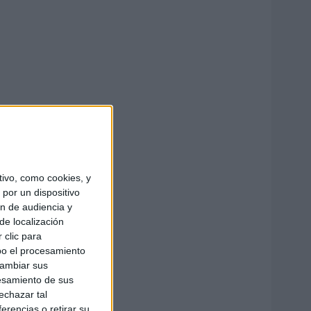
ivo, como cookies, y
por un dispositivo
ón de audiencia y
de localización
 clic para
bo el procesamiento
cambiar sus
esamiento de sus
echazar tal
erencias o retirar su