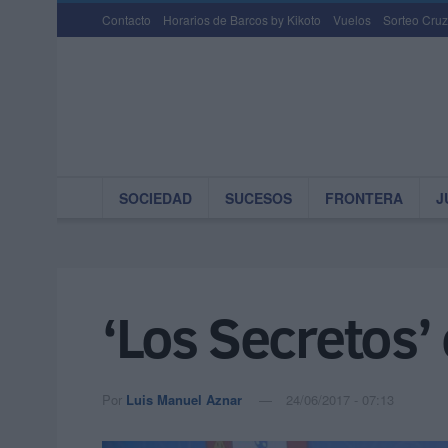
Contacto
Horarios de Barcos by Kikoto
Vuelos
Sorteo Cruz
SOCIEDAD
SUCESOS
FRONTERA
J
‘Los Secretos’ 
Por
Luis Manuel Aznar
24/06/2017 - 07:13