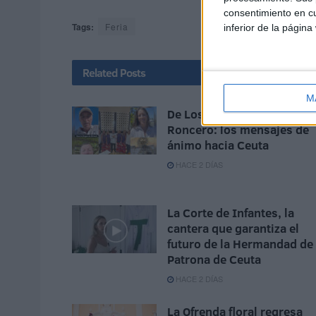
consentimiento en cu
Tags:
Feria
inferior de la página
Related
Posts
M
De Los Morancos a Tomás
Roncero: los mensajes de
ánimo hacia Ceuta
HACE 2 DÍAS
La Corte de Infantes, la
cantera que garantiza el
futuro de la Hermandad de 
Patrona de Ceuta
HACE 2 DÍAS
La Ofrenda floral regresa