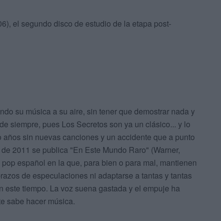
), el segundo disco de estudio de la etapa post-
do su música a su aire, sin tener que demostrar nada y
de siempre, pues Los Secretos son ya un clásico... y lo
co años sin nuevas canciones y un accidente que a punto
e de 2011 se publica "En Este Mundo Raro" (Warner,
l pop español en la que, para bien o para mal, mantienen
brazos de especulaciones ni adaptarse a tantas y tantas
n este tiempo. La voz suena gastada y el empuje ha
nte sabe hacer música.