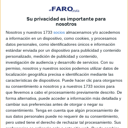
máxima actividad, sobre todo entre el domingo 11 y el
martes 13 de agosto, con el máximo esperado en la noche
del 12 de agosto, según informa el Instituto Geográfico
Su privacidad es importante para
nosotros
Nacional.
Nosotros y nuestros 1733
socios
almacenamos y/o accedemos
Se espera una tasa de meteoros que puede alcanzar hasta
a información en un dispositivo, como cookies, y procesamos
110 por hora.
datos personales, como identificadores únicos e información
estándar enviada por un dispositivo para publicidad y contenido
personalizado, medición de publicidad y contenido,
¿A qué hora debemos observar el
investigación de audiencia y desarrollo de servicios.
Con su
cielo?
permiso, nosotros y nuestros socios podemos utilizar datos de
localización geográfica precisa e identificación mediante las
características de dispositivos. Puede hacer clic para otorgarnos
su consentimiento a nosotros y a nuestros 1733 socios para
que llevemos a cabo el procesamiento previamente descrito. De
forma alternativa, puede acceder a información más detallada y
cambiar sus preferencias antes de otorgar o negar su
consentimiento.
Tenga en cuenta que algún procesamiento de
sus datos personales puede no requerir de su consentimiento,
pero usted tiene el derecho de rechazar tal procesamiento. Sus