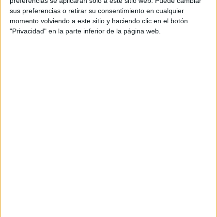
preferencias se aplicarán solo a este sitio web. Puede cambiar
sus preferencias o retirar su consentimiento en cualquier
momento volviendo a este sitio y haciendo clic en el botón
"Privacidad" en la parte inferior de la página web.
A pesar de que el pico máximo de las perseidas se dará
entre las 15:00 y las 18:00 horas del lunes 12 de agosto
(hora española peninsular), las mejores horas para
observarlas serán durante la noche y primeras horas de la
madrugada.
Sin embargo, su visibilidad dependerá de que las
condiciones meteorológicas
sean favorables y de la
contaminación lumínica.
Condiciones meteorológicas
El parte del tiempo pronostica nubes bajas en el
Estrecho