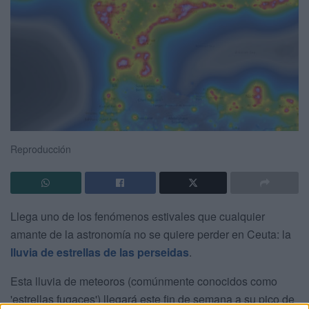
Reproducción
Llega uno de los fenómenos estivales que cualquier
amante de la astronomía no se quiere perder en Ceuta: la
lluvia de estrellas de las perseidas
.
Esta lluvia de meteoros (comúnmente conocidos como
'estrellas fugaces') llegará este fin de semana a su pico de