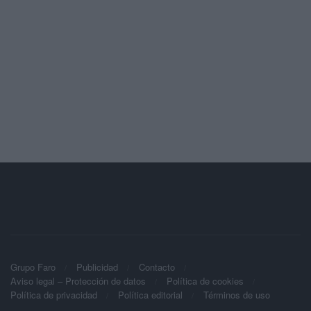
Grupo Faro
Publicidad
Contacto
Aviso legal – Protección de datos
Política de cookies
Política de privacidad
Política editorial
Términos de uso