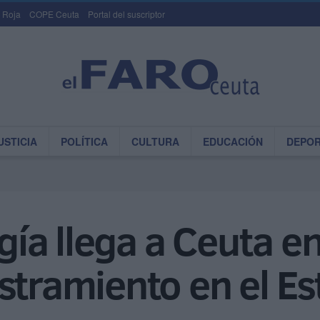
 Roja
COPE Ceuta
Portal del suscriptor
USTICIA
POLÍTICA
CULTURA
EDUCACIÓN
DEPO
igía llega a Ceuta 
stramiento en el E