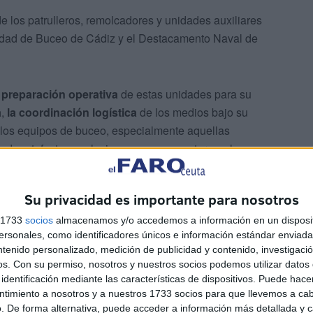
os patrulleros, remolcadores y unidades auxiliares
idad de Buceo de Cádiz y el Destacamento Naval de
a
preparación operativa
de estas unidades para su
a
,
la coordinación logística
de los medios bajo su
los equipos de buceo, especialmente aquellas
n de artefactos explosivos en zonas costeras y la
 la protección de la
biodiversidad de la isla
.
Su privacidad es importante para nosotros
s 1733
socios
almacenamos y/o accedemos a información en un disposit
sonales, como identificadores únicos e información estándar enviada 
ntenido personalizado, medición de publicidad y contenido, investigaci
os.
Con su permiso, nosotros y nuestros socios podemos utilizar datos 
identificación mediante las características de dispositivos. Puede hacer
ntimiento a nosotros y a nuestros 1733 socios para que llevemos a ca
. De forma alternativa, puede acceder a información más detallada y 