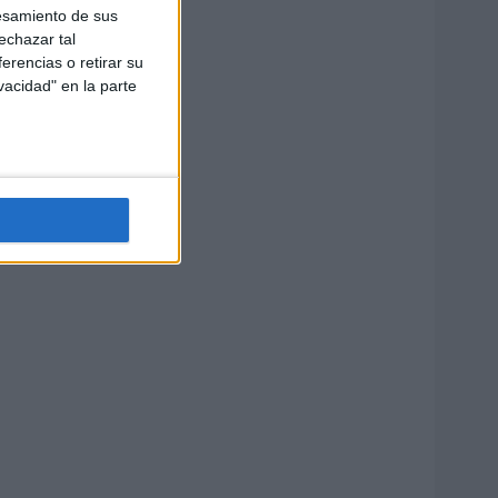
esamiento de sus
echazar tal
erencias o retirar su
vacidad" en la parte