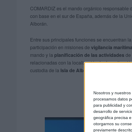
COMARDIZ es el mando orgánico responsable de l
con base en el sur de España, además de la Un
Alborán.
Entre sus principales funciones se encuentran l
participación en misiones de
vigilancia marítim
mando y la
planificación de las actividades
de 
relacionadas con la localización, la desactivació
custodia de la
Isla de Alborán
, garantizando así
Nosotros y nuestro
procesamos datos per
para publicidad y co
desarrollo de servici
geográfica precisa e 
otorgarnos su conse
previamente descrito