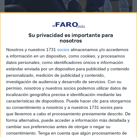
Su privacidad es importante para
nosotros
La Asamblea dedicó ayer mañana y tarde al Debate sobre
Nosotros y nuestros 1731
socios
almacenamos y/o accedemos
el Estado de la Ciudad, la Sesión Plenaria con mayor
a información en un dispositivo, como cookies, y procesamos
calado político del año, una cita para discutir sobre la
datos personales, como identificadores únicos e información
estándar enviada por un dispositivo para publicidad y contenido
gestión general del gobierno local y abordar los grandes
personalizado, medición de publicidad y contenido,
asuntos de Ceuta desde la perspectiva de la institución
investigación de audiencia y desarrollo de servicios.
Con su
autonómica. El presidente aprovechó la cita para volver a
permiso, nosotros y nuestros socios podemos utilizar datos de
apenar al acuerdo “institucional, político y social” como la
localización geográfica precisa e identificación mediante las
características de dispositivos. Puede hacer clic para otorgarnos
mejor y quizá única manera de “afrontar los grandes retos”,
su consentimiento a nosotros y a nuestros 1731 socios para
muchos, pendientes, pero también “como señal de
que llevemos a cabo el procesamiento previamente descrito. De
fortaleza y como exponente del espíritu que animó nuestra
forma alternativa, puede acceder a información más detallada y
transición democrática e impregna nuestra Constitución”.
cambiar sus preferencias antes de otorgar o negar su
consentimiento.
Tenga en cuenta que algún procesamiento de