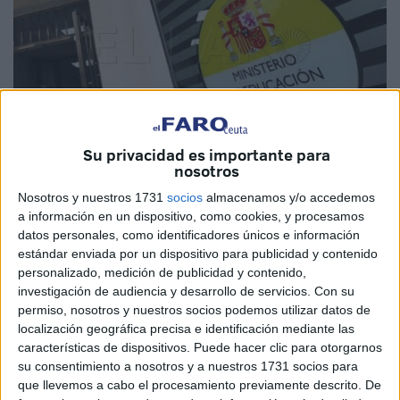
Su privacidad es importante para
nosotros
Imagen de archivo
Nosotros y nuestros 1731
socios
almacenamos y/o accedemos
a información en un dispositivo, como cookies, y procesamos
datos personales, como identificadores únicos e información
estándar enviada por un dispositivo para publicidad y contenido
personalizado, medición de publicidad y contenido,
El
Ministerio de Educación, Formación Profesional y
investigación de audiencia y desarrollo de servicios.
Con su
Deportes
ha publicado los listados de aptos y no aptos
permiso, nosotros y nuestros socios podemos utilizar datos de
correspondiente a la formación de listas de aspirantes a
localización geográfica precisa e identificación mediante las
desempeñar puestos en régimen de interinidad en plazas
características de dispositivos. Puede hacer clic para otorgarnos
su consentimiento a nosotros y a nuestros 1731 socios para
de los
cuerpos docentes
contemplados en la Ley
que llevemos a cabo el procesamiento previamente descrito. De
Orgánica 2/2006, de 3 de mayo, de
Educación
, en las