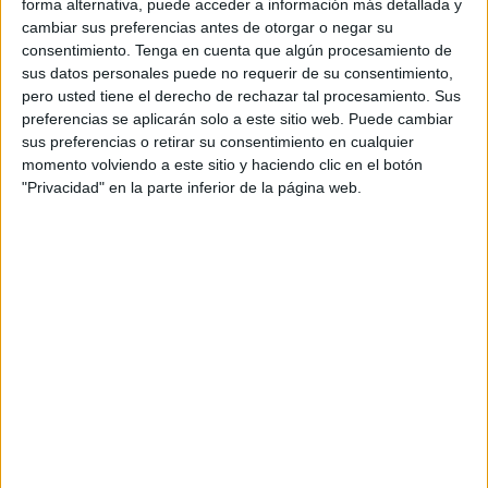
forma alternativa, puede acceder a información más detallada y
ciudades de Ceuta y
Melilla
.
cambiar sus preferencias antes de otorgar o negar su
consentimiento.
Tenga en cuenta que algún procesamiento de
Esto contempla como cuerpos y especialidades: Lengua
sus datos personales puede no requerir de su consentimiento,
extranjera: Inglés; Educación Física; Música; Pedagogía
pero usted tiene el derecho de rechazar tal procesamiento. Sus
preferencias se aplicarán solo a este sitio web. Puede cambiar
Terapéutica; y Audición y Lenguaje, recordando que el
sus preferencias o retirar su consentimiento en cualquier
plazo de presentación de solicitudes
dio inicio el 30 de
momento volviendo a este sitio y haciendo clic en el botón
septiembre de 2024
a las 00:00 y se extendió hasta el 4
"Privacidad" en la parte inferior de la página web.
de octubre de 2024 a las 23:59.
Los interesados en consultar los listados que están
divididos por cuerpos y especialidades, así como los
detalles completos de la convocatoria a este proceso,
pueden consultar la información correspondiente
PINCHANDO AQUÍ
.
Desde el Ministerio también aclararon al momento del
anuncio que “solamente se tomarán en consideración
aquellos méritos debidamente justificados” a través de la