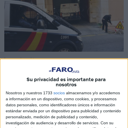
Imagen de archivo
Su privacidad es importante para
nosotros
El polizón
detenido este domingo por la
Policía Nacional
Nosotros y nuestros 1733
socios
almacenamos y/o accedemos
cuando intentaba pasar de
Ceuta a Algeciras
escondido
a información en un dispositivo, como cookies, y procesamos
en los
bajos de un camión
quedó este mismo lunes
en
datos personales, como identificadores únicos e información
libertad.
estándar enviada por un dispositivo para publicidad y contenido
personalizado, medición de publicidad y contenido,
Así lo han indicado a este periódico fuentes judiciales, las
investigación de audiencia y desarrollo de servicios.
Con su