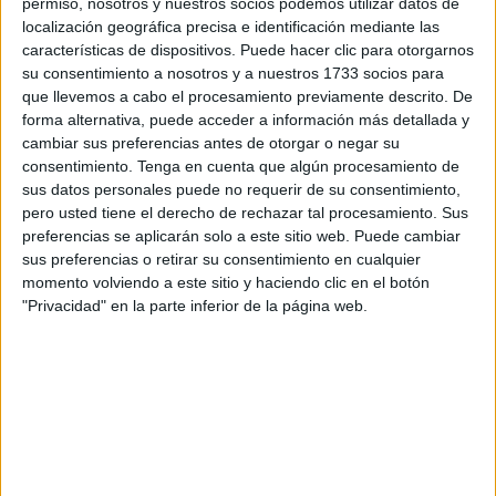
mismas que han detallado que
le constaban tres
permiso, nosotros y nuestros socios podemos utilizar datos de
localización geográfica precisa e identificación mediante las
requisitorias
para citarlo a juicio.
características de dispositivos. Puede hacer clic para otorgarnos
su consentimiento a nosotros y a nuestros 1733 socios para
Ese fue el trámite que se llevó a cabo, tratándose todas las
que llevemos a cabo el procesamiento previamente descrito. De
causas relacionadas con
delitos de robo y hurtos
.
forma alternativa, puede acceder a información más detallada y
cambiar sus preferencias antes de otorgar o negar su
El protagonista de este suceso fue informado de las
consentimiento.
Tenga en cuenta que algún procesamiento de
notificaciones judiciales que tiene pendientes en
sus datos personales puede no requerir de su consentimiento,
juzgados de Getafe, Valencia y Madrid
.
pero usted tiene el derecho de rechazar tal procesamiento. Sus
preferencias se aplicarán solo a este sitio web. Puede cambiar
Cómo se le detuvo
sus preferencias o retirar su consentimiento en cualquier
momento volviendo a este sitio y haciendo clic en el botón
"Privacidad" en la parte inferior de la página web.
Estaba escondido en los bajos de un camión
cuando, a
primera hora de la mañana de este domingo, los policías lo
vieron y procedieron a su interceptación.
Después, tras saltar en el sistema de verificación que tenía
3 requisitorias, lo detuvieron y trasladaron a la Jefatura
Superior.