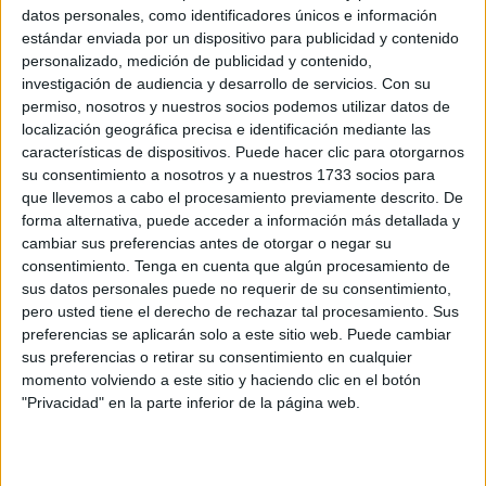
datos personales, como identificadores únicos e información
Anexo, recientemente rehabilitado para impartir en ellos
estándar enviada por un dispositivo para publicidad y contenido
docencia teórica y práctica y realizar labores de
personalizado, medición de publicidad y contenido,
investigación.
investigación de audiencia y desarrollo de servicios.
Con su
permiso, nosotros y nuestros socios podemos utilizar datos de
Para ello, ha adjudicado
un contrato que ronda los
localización geográfica precisa e identificación mediante las
30.000 euros a la empresa Dimoclin,
que presentó la
características de dispositivos. Puede hacer clic para otorgarnos
su consentimiento a nosotros y a nuestros 1733 socios para
oferta económicamente más ventajosa según los criterios
que llevemos a cabo el procesamiento previamente descrito. De
establecidos en los pliegos, especializada en suministros
forma alternativa, puede acceder a información más detallada y
de mobiliario para instalaciones docentes y clínicas.
cambiar sus preferencias antes de otorgar o negar su
consentimiento.
Tenga en cuenta que algún procesamiento de
Así, esta empresa será la encargada de poner a punto
sus datos personales puede no requerir de su consentimiento,
estos espacios para el uso de los estudiantes de la
pero usted tiene el derecho de rechazar tal procesamiento. Sus
preferencias se aplicarán solo a este sitio web. Puede cambiar
Universidad de Granada en Ceuta, creados para
reforzar
sus preferencias o retirar su consentimiento en cualquier
las capacidades formativas y prácticas de este centro
momento volviendo a este sitio y haciendo clic en el botón
docente en la ciudad autónoma
.
"Privacidad" en la parte inferior de la página web.
La oferta más ventajosa