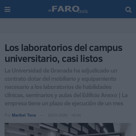
Los laboratorios del campus
universitario, casi listos
La Universidad de Granada ha adjudicado un
contrato dotar del mobiliario y equipamiento
necesario a los laboratorios de habilidades
clínicas, seminarios y aulas del Edificio Anexo | La
empresa tiene un plazo de ejecución de un mes
Por
Maribel Tena
25/01/2026 - 19:04