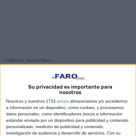
Imágenes: Marina Risco
Su privacidad es importante para
La
Facultad de Enfermería
de Ceuta ha entregado
nosotros
premios extraordinarios y
reconocimientos
tanto al
Nosotros y nuestros 1733
socios
almacenamos y/o accedemos
profesorado como al alumnado en el día de su Patrón.
a información en un dispositivo, como cookies, y procesamos
Como cada año, el grado ofertado por la UGR en la ciudad
datos personales, como identificadores únicos e información
ha celebrado a San Juan de Dios, considerado como el
estándar enviada por un dispositivo para publicidad y contenido
personalizado, medición de publicidad y contenido,
precursor de la enfermería moderna.
investigación de audiencia y desarrollo de servicios.
Con su