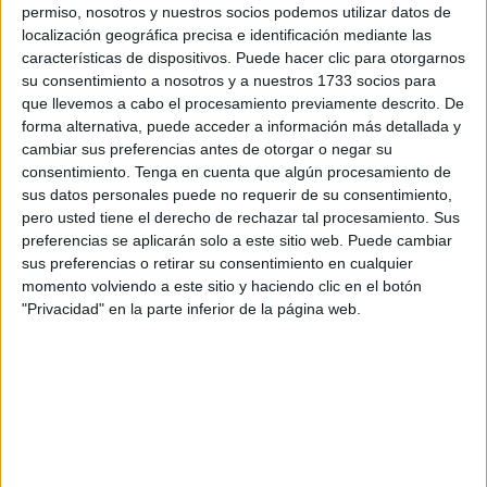
permiso, nosotros y nuestros socios podemos utilizar datos de
Los primeros galardonados de esta edición han sido tres
localización geográfica precisa e identificación mediante las
grupos que han participado en el torneo deportivo que se
características de dispositivos. Puede hacer clic para otorgarnos
desarrolla en la facultad para conmemorar al Patrón.
su consentimiento a nosotros y a nuestros 1733 socios para
‘Primero B de enfermería’ han sido los ganadores de la
que llevemos a cabo el procesamiento previamente descrito. De
forma alternativa, puede acceder a información más detallada y
medalla de oro. Le siguen ‘Los vale’ y los ‘Retirados club’.
cambiar sus preferencias antes de otorgar o negar su
consentimiento.
Tenga en cuenta que algún procesamiento de
Acto seguido se procedió a la entrega de placas, una
sus datos personales puede no requerir de su consentimiento,
distinción dedicada fundamentalmente a docentes del
pero usted tiene el derecho de rechazar tal procesamiento. Sus
grado. Este premio se ha concedido a Mario Barrientos por
preferencias se aplicarán solo a este sitio web. Puede cambiar
su larga trayectoria en la facultad y a María Isabel Tovar,
sus preferencias o retirar su consentimiento en cualquier
momento volviendo a este sitio y haciendo clic en el botón
cuyo galardón ha sido recogido por un familiar.
"Privacidad" en la parte inferior de la página web.
Dos agentes de la Policía local han sido reconocidos con
una placa por su labor en la lucha contra la violencia de
género. Miguel Ángel Fernández y David Martín han sido
los dos galardonados de este año. Otra de las distinciones
ha sido otorgada al equipo militar del
Archivo Intermedio
de la Comandancia General
de Ceuta por su apoyo en el