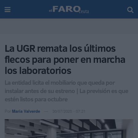
La UGR remata los últimos
flecos para poner en marcha
los laboratorios
La entidad licita el mobiliario que queda por
instalar antes de su estreno | La previsión es que
estén listos para octubre
Por
María Valverde
30/07/2025 - 07:21