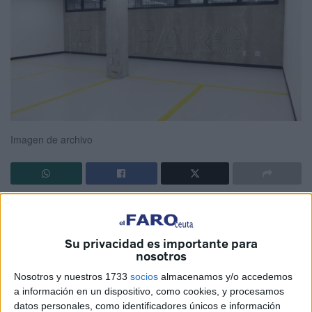
Imagen de archivo
Si no ocurre ningún incidente entremedias,
los alumnos
de Enfermería del Campus del Ceuta usarán los
Su privacidad es importante para
laboratorios en octubre
. Es la fecha prevista por la
nosotros
dirección del grado, que está a la espera de adjudicar el
Nosotros y nuestros 1733
socios
almacenamos y/o accedemos
mobiliario que queda por colocar.
a información en un dispositivo, como cookies, y procesamos
datos personales, como identificadores únicos e información
Las piezas a incorporar son los últimos flecos que quedan