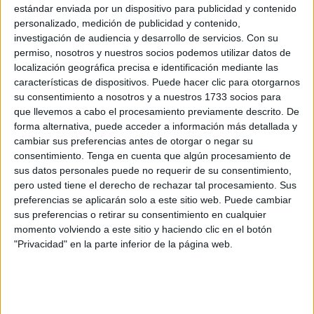
estándar enviada por un dispositivo para publicidad y contenido
por rematar para tener el espacio listo para los estudiantes.
personalizado, medición de publicidad y contenido,
Parte del suministro del material ya fue adjudicado en
investigación de audiencia y desarrollo de servicios.
Con su
junio. El contracto actual es una consecuencia del
permiso, nosotros y nuestros socios podemos utilizar datos de
segundo lote, cuya licitación quedó desierta.
La UGR
localización geográfica precisa e identificación mediante las
características de dispositivos. Puede hacer clic para otorgarnos
busca cubrir el instrumental de nuevo tras lanzar esta
su consentimiento a nosotros y a nuestros 1733 socios para
oferta por un valor de 30.000 euros
. La compañía que
que llevemos a cabo el procesamiento previamente descrito. De
finalmente se haga cargo de abastecer las salas con
forma alternativa, puede acceder a información más detallada y
herramientas deberá hacerlo en un plazo de un mes.
cambiar sus preferencias antes de otorgar o negar su
consentimiento.
Tenga en cuenta que algún procesamiento de
El paquete también incluye equipo necesario para realizar
sus datos personales puede no requerir de su consentimiento,
pero usted tiene el derecho de rechazar tal procesamiento. Sus
las diferentes prácticas a desarrollar en las instalaciones.
preferencias se aplicarán solo a este sitio web. Puede cambiar
Algunos ejemplos son una
cuna pediátrica
, una lámpara
sus preferencias o retirar su consentimiento en cualquier
quirúrgica o un carro de emergencias.
momento volviendo a este sitio y haciendo clic en el botón
"Privacidad" en la parte inferior de la página web.
Modificación
La activación de estas zonas no solo está pendiente de la