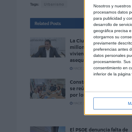
Tags:
Urbanismo
Nosotros y nuestro
procesamos datos per
para publicidad y co
Related
Posts
desarrollo de servici
geográfica precisa e 
otorgarnos su conse
La Ciudad aprueba 20
previamente descrito
millones para construir 1
preferencias antes d
viviendas en alquiler
datos personales pue
asequible en Huerta Molin
procesamiento. Sus p
consentimiento en cu
HACE 2 SEMANAS
inferior de la página
Constructores y promotor
se reúnen con Urbanismo
por los problemas del sect
HACE 3 SEMANAS
M
El PSOE denuncia falta de