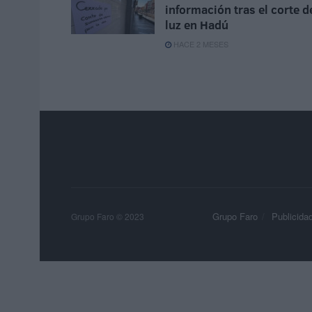
información tras el corte d
luz en Hadú
HACE 2 MESES
Grupo Faro
Publicida
Grupo Faro © 2023