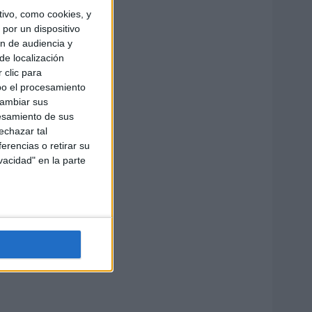
ivo, como cookies, y
por un dispositivo
ón de audiencia y
de localización
 clic para
bo el procesamiento
cambiar sus
esamiento de sus
echazar tal
erencias o retirar su
vacidad" en la parte