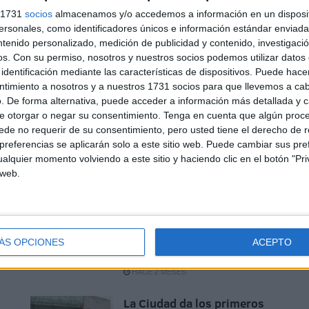
s 1731
socios
almacenamos y/o accedemos a información en un disposit
sonales, como identificadores únicos e información estándar enviada 
ntenido personalizado, medición de publicidad y contenido, investigaci
os.
Con su permiso, nosotros y nuestros socios podemos utilizar datos 
identificación mediante las características de dispositivos. Puede hacer
ntimiento a nosotros y a nuestros 1731 socios para que llevemos a ca
Remodelación integral de la
. De forma alternativa, puede acceder a información más detallada y 
18
segunda fase del Polígono
e otorgar o negar su consentimiento.
Tenga en cuenta que algún proc
Virgen de África
de no requerir de su consentimiento, pero usted tiene el derecho de r
o
referencias se aplicarán solo a este sitio web. Puede cambiar sus pref
HACE 2 SEMANAS
alquier momento volviendo a este sitio y haciendo clic en el botón "Pri
 web.
es
Juan XXIII inicia su
transformación con una
or
rehabilitación integral de
más de 6,6 millones de
ÁS OPCIONES
ACEPTO
euros
HACE 2 MESES
La Ciudad da los primeros