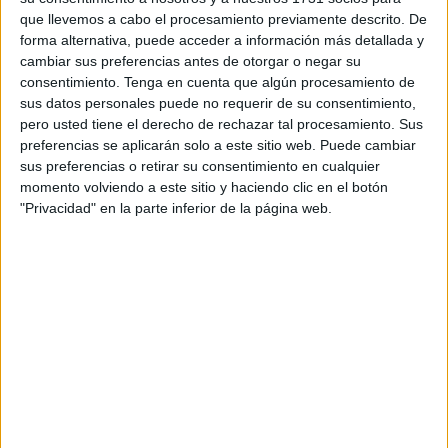
menores migrantes marroquíes.
que llevemos a cabo el procesamiento previamente descrito. De
forma alternativa, puede acceder a información más detallada y
En el auto del Contencioso, a cuyo contenido íntegro ha
cambiar sus preferencias antes de otorgar o negar su
tenido acceso El Faro de Ceuta, la magistrada indica que
consentimiento.
Tenga en cuenta que algún procesamiento de
“a tenor de la información recogida en la Diligencia de
sus datos personales puede no requerir de su consentimiento,
Constancia elaborada por la Sra. LAJ del presente órgano
pero usted tiene el derecho de rechazar tal procesamiento. Sus
preferencias se aplicarán solo a este sitio web. Puede cambiar
jurisdiccional y suministrada por el Sr. Jefe Superior
sus preferencias o retirar su consentimiento en cualquier
Accidental de la Policía Nacional de Ceuta; considero
momento volviendo a este sitio y haciendo clic en el botón
acreditado que ni se ha incoado expediente administrativo,
"Privacidad" en la parte inferior de la página web.
ni se ha dictado resolución alguna en relación a la
repatriación de los menores; considerando suficiente para
adoptar tal medida el Acuerdo suscrito entre España y
Marruecos sobre Cooperación en el Ámbito de la
Prevención de la Emigración Ilegal de Menores No
Acompañados, Su Protección y Su Retorno concertado,
del 6 de marzo de 2007”, expone.
Todo ello a pesar de que, según añade, impone que las