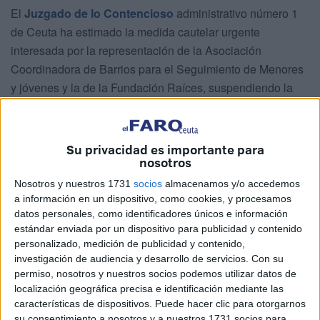
El
Juzgado de lo Contencioso
administrativo número 1
de Ceuta ha estimado la medida cautelar urgente
interesada por la representación de la Asociación
Coordinadora de Barrios para el Seguimiento de Menores
y jóvenes y la de la Fundación Raíces, suspendiendo la
actuación material dirigida a repatriar a los menores no
acompañados que aún no han sido devueltos a
Marruecos
. La
petición se había hecho sobre 9 de los
Su privacidad es importante para
nosotros
menores
y el Ministerio Fiscal no se había opuesto a la
adopción de esa medida. En principio eran 12, pero tres ya
Nosotros y nuestros 1731
socios
almacenamos y/o accedemos
han sido retornados a su país.
a información en un dispositivo, como cookies, y procesamos
datos personales, como identificadores únicos e información
Después de que la solicitud de este domingo se rechazase
estándar enviada por un dispositivo para publicidad y contenido
personalizado, medición de publicidad y contenido,
por cuestiones de tiempo esta vez las dos entidades han
investigación de audiencia y desarrollo de servicios.
Con su
acudido al Juzgado de lo Contencioso y la medida afecta a
permiso, nosotros y nuestros socios podemos utilizar datos de
nueve de estos niños para los que se han pedido medidas
localización geográfica precisa e identificación mediante las
cautelarísimas de suspensión de las repatriaciones de
características de dispositivos. Puede hacer clic para otorgarnos
su consentimiento a nosotros y a nuestros 1731 socios para