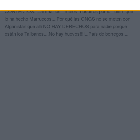
ciudad CETI y MENA....y las ONGS y podemitas
CONTENTOS.....al final los " malos" nosotros por lo " bien" que
lo ha hecho Marruecos....Por qué las ONGS no se meten con
Afganistán que allí NO HAY DERECHOS para nadie porque
están los Talibanes....No hay huevos!!!!...País de borregos....