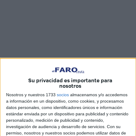
Su privacidad es importante para
nosotros
Imágenes: Jesús Galindo
Nosotros y nuestros 1733
socios
almacenamos y/o accedemos
a información en un dispositivo, como cookies, y procesamos
datos personales, como identificadores únicos e información
estándar enviada por un dispositivo para publicidad y contenido
El
Juzgado
de Instrucción número 3 de la ciudad ha dado
personalizado, medición de publicidad y contenido,
investigación de audiencia y desarrollo de servicios.
Con su
por desistida a la anterior propietaria del solar de
plaza
permiso, nosotros y nuestros socios podemos utilizar datos de
Nicaragua
, la empresa Gerencia Empresarial de Ceuta y