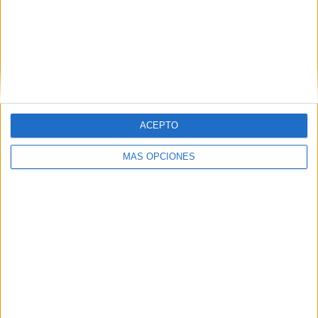
solar de alrededor de 7.000 metros cuadrados. El proyecto
actual cuenta además con las
aportaciones planteadas
por los vecinos
de la zona.
ACEPTO
MÁS OPCIONES
Tags:
Gobierno de Ceuta
Juan Vivas
Juzgados
Plaza Nicaragua