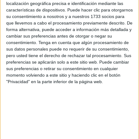
localización geográfica precisa e identificación mediante las
del Estrecho, de su solicitud de mantener parada la obra
características de dispositivos. Puede hacer clic para otorgarnos
encargada por el
Ejecutivo local
a la
UTE Dragados-
su consentimiento a nosotros y a nuestros 1733 socios para
ACC
.
que llevemos a cabo el procesamiento previamente descrito. De
forma alternativa, puede acceder a información más detallada y
La suspensión de la misma acordada el 20 de septiembre
cambiar sus preferencias antes de otorgar o negar su
consentimiento.
Tenga en cuenta que algún procesamiento de
se ha dejado sin efecto y los trabajos podrán, por tanto,
sus datos personales puede no requerir de su consentimiento,
continuar sin esperar al juicio programado para el 31 de
pero usted tiene el derecho de rechazar tal procesamiento. Sus
enero, que ha quedado suspendido.
preferencias se aplicarán solo a este sitio web. Puede cambiar
sus preferencias o retirar su consentimiento en cualquier
Además, la Sección I de la Sala de lo Contencioso-
momento volviendo a este sitio y haciendo clic en el botón
Administrativo del Tribunal Superior de Justicia de
"Privacidad" en la parte inferior de la página web.
Andalucía (TSJA) ya ha sentenciado también en contra de
las pretensiones de la sociedad, a la que
Juan Vivas
acusó de
intentar sacar más dinero a la administración
del acordado por el traspaso del terreno.
Fuentes de la empresa han explicado que “ante las quejas
vecinales y por el bien común de que los residentes en la