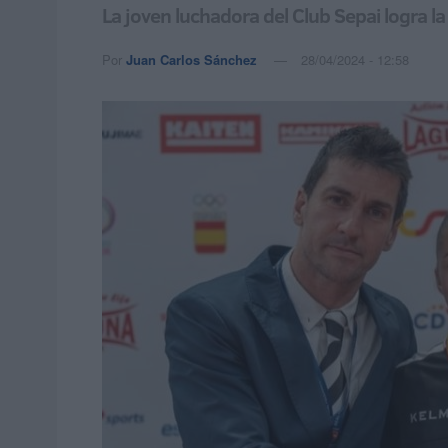
La joven luchadora del Club Sepai logra la 
Por
Juan Carlos Sánchez
28/04/2024 - 12:58