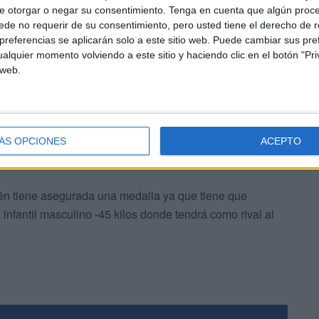
alevín femenino -32 kilos lograda por Valeria Martín
e otorgar o negar su consentimiento.
Tenga en cuenta que algún proc
de no requerir de su consentimiento, pero usted tiene el derecho de r
ino -54 kilos lograda por Francisco Benítez Moreno.
referencias se aplicarán solo a este sitio web. Puede cambiar sus pref
alquier momento volviendo a este sitio y haciendo clic en el botón "Pri
eutí Cristina Muñoz Macías también ha logrado una medalla
 web.
ÁS OPCIONES
ACEPTO
bién tiene asegurada una medalla ya que tiene que
 infantil masculino -45 kilos donde tendrá como rival al