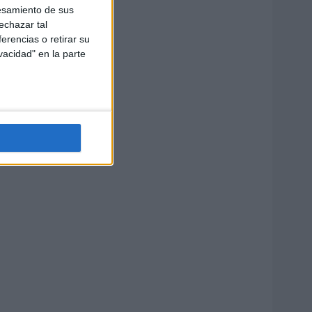
esamiento de sus
echazar tal
erencias o retirar su
vacidad" en la parte