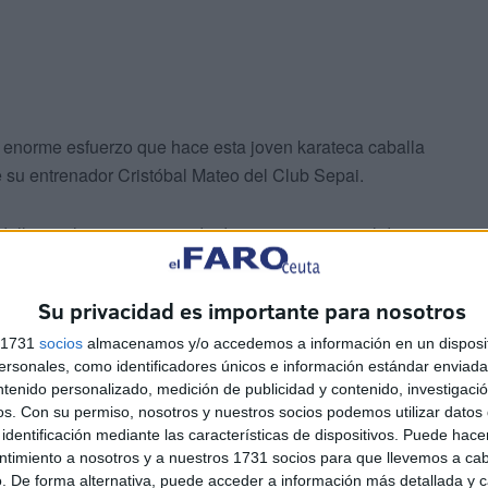
el enorme esfuerzo que hace esta joven karateca caballa
e su entrenador Cristóbal Mateo del Club Sepai.
allas en la primera jornada de esta cita nacional de
ue Rodríguez Fuentes en la categoría de Kumité en
l ante el cántabro Neco García Aguilar.
Su privacidad es importante para nosotros
s 1731
socios
almacenamos y/o accedemos a información en un disposit
sonales, como identificadores únicos e información estándar enviada 
ntenido personalizado, medición de publicidad y contenido, investigaci
os.
Con su permiso, nosotros y nuestros socios podemos utilizar datos 
identificación mediante las características de dispositivos. Puede hacer
ntimiento a nosotros y a nuestros 1731 socios para que llevemos a ca
edallas de bronce, una en la categoría alevín femenino
. De forma alternativa, puede acceder a información más detallada y 