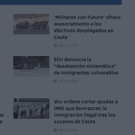
'Militares con Futuro' ofrece
asesoramiento a los
efectivos desplegados en
Ceuta
HACE 2 DÍAS
Elín denuncia la
“desatención sistemática”
de inmigrantes vulnerables
HACE 4 DÍAS
Vox ordena cortar ayudas a
ONG que favorezcan la
as
inmigración ilegal tras los
da
sucesos de Ceuta
HACE 6 DÍAS