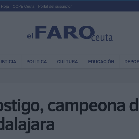
 Roja
COPE Ceuta
Portal del suscriptor
USTICIA
POLÍTICA
CULTURA
EDUCACIÓN
DEPO
Postigo, campeona 
dalajara