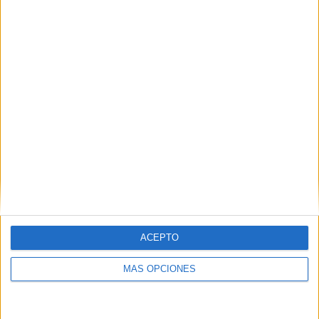
Uno de ellos ha alzado la voz para agradecer a todos los
que han aportado su granito de arena en hacer de esta
exposición una realidad.
La exposición estará disponible en la Estación del
Ferrocarril hasta el 17 de febrero en horario de 09:00 a
21:00 horas.
ACEPTO
MÁS OPCIONES