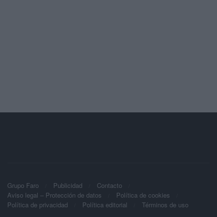
Grupo Faro
Publicidad
Contacto
Aviso legal – Protección de datos
Política de cookies
Política de privacidad
Política editorial
Términos de uso