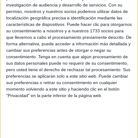
discapacidad motriz
.
investigación de audiencia y desarrollo de servicios.
Con su
permiso, nosotros y nuestros socios podemos utilizar datos de
Esta muestra refleja su vida cotidiana a través de
localización geográfica precisa e identificación mediante las
imágenes
capturadas utilizando ayudas técnicas y
características de dispositivos. Puede hacer clic para otorgarnos
materiales adaptados, destacando sus habilidades y
su consentimiento a nosotros y a nuestros 1733 socios para
que llevemos a cabo el procesamiento previamente descrito. De
ofreciendo una visión auténtica y conmovedora de su
forma alternativa, puede acceder a información más detallada y
realidad.
cambiar sus preferencias antes de otorgar o negar su
consentimiento.
Tenga en cuenta que algún procesamiento de
La exposición ha sido posible gracias a la colaboración de
sus datos personales puede no requerir de su consentimiento,
la
Asociación Miradas
y al convenio que mantienen con
pero usted tiene el derecho de rechazar tal procesamiento. Sus
la Consejería de Servicios Sociales de la Ciudad
preferencias se aplicarán solo a este sitio web. Puede cambiar
sus preferencias o retirar su consentimiento en cualquier
Autónoma.
momento volviendo a este sitio y haciendo clic en el botón
"Privacidad" en la parte inferior de la página web.
A la inauguración han asistido la delegada del Gobierno
en Ceuta, Cristina Pérez y la consejera de Servicios
Sociales, Nabila Benzina. También ha estado presente
Pilar Orozco, consejera de Educación, Cultura y Juventud.
“No puedo dejar solos a mis chicos”