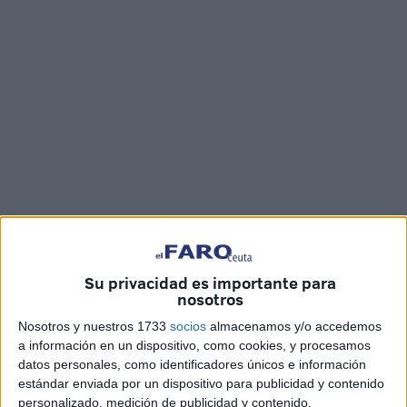
Fotos y vídeo: Joaquin Viera
Su privacidad es importante para
nosotros
La
Asociación PROI Ceuta (Programa de Ocio
Nosotros y nuestros 1733
socios
almacenamos y/o accedemos
Inclusivo)
ha inaugurado en la
Estación del Ferrocarril
la
a información en un dispositivo, como cookies, y procesamos
exposición ‘Capacidades Diversas’, un evento único
datos personales, como identificadores únicos e información
estándar enviada por un dispositivo para publicidad y contenido
realizado por
jóvenes
con parálisis cerebral y/o grave
personalizado, medición de publicidad y contenido,