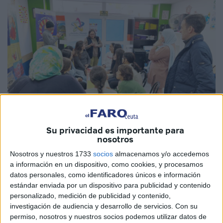
Su privacidad es importante para
nosotros
Nosotros y nuestros 1733
socios
almacenamos y/o accedemos
Fotos: D.N.
a información en un dispositivo, como cookies, y procesamos
datos personales, como identificadores únicos e información
estándar enviada por un dispositivo para publicidad y contenido
personalizado, medición de publicidad y contenido,
El
Centro Cultural Al Idrissi
de Ceuta está celebrando la
investigación de audiencia y desarrollo de servicios.
Con su
segunda jornada de convivencia junto a la
Asociación
permiso, nosotros y nuestros socios podemos utilizar datos de