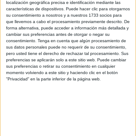
localización geográfica precisa e identificación mediante las
Marroquí para la integración de inmigrantes
. Este
características de dispositivos. Puede hacer clic para otorgarnos
encuentro que está sirviendo para que los jóvenes puedan
su consentimiento a nosotros y a nuestros 1733 socios para
disfrutar de una gran jornada lúdica en las instalaciones de
que llevemos a cabo el procesamiento previamente descrito. De
Al Idrissi.
forma alternativa, puede acceder a información más detallada y
cambiar sus preferencias antes de otorgar o negar su
Este sábado para la inauguración se ha contado con la
consentimiento.
Tenga en cuenta que algún procesamiento de
sus datos personales puede no requerir de su consentimiento,
presencia de Ahmed Khalifa, presidente de la Asociación
pero usted tiene el derecho de rechazar tal procesamiento. Sus
Marroquí para la Integración de los Inmigrantes, el cual ha
preferencias se aplicarán solo a este sitio web. Puede cambiar
agradecido la invitación y ha asegurado que vendrán más
sus preferencias o retirar su consentimiento en cualquier
a la ciudad para realizar estas jornadas lúdicas.
momento volviendo a este sitio y haciendo clic en el botón
"Privacidad" en la parte inferior de la página web.
Asimismo, Khalifa ha detallado que Ceuta es “uno de los
mejores ejemplos de diversidad y una ventana al fomento
de la multiculturalidad”. “Nuestro objetivo con este evento
es visibilizar las ventajas de vivir en una sociedad con
tanta riqueza cultural, a través de talleres en centros
universitarios y actividades interactivas. Además, haremos
acompañamientos a personas para contribuir a su