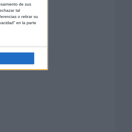
esamiento de sus
echazar tal
erencias o retirar su
vacidad" en la parte