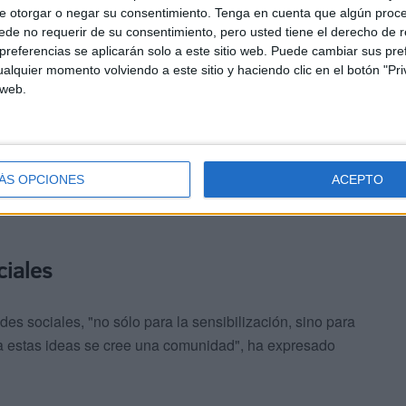
e las entidades "debemos estar a la altura para poder
e otorgar o negar su consentimiento.
Tenga en cuenta que algún proc
de no requerir de su consentimiento, pero usted tiene el derecho de r
zado.
referencias se aplicarán solo a este sitio web. Puede cambiar sus pref
alquier momento volviendo a este sitio y haciendo clic en el botón "Pri
mos trabajar las redes sociales para que nuestros
 web.
edan llegar al mayor número de personas posible”.
ÁS OPCIONES
ACEPTO
ciales
es sociales, "no sólo para la sensibilización, sino para
 a estas ideas se cree una comunidad", ha expresado