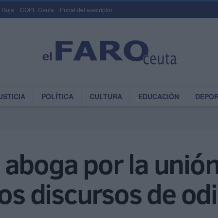
 Roja
COPE Ceuta
Portal del suscriptor
USTICIA
POLÍTICA
CULTURA
EDUCACIÓN
DEPO
 aboga por la unión
los discursos de od