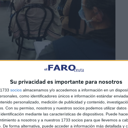
Su privacidad es importante para nosotros
s 1733
socios
almacenamos y/o accedemos a información en un disposit
sonales, como identificadores únicos e información estándar enviada 
ntenido personalizado, medición de publicidad y contenido, investigaci
os.
Con su permiso, nosotros y nuestros socios podemos utilizar datos 
identificación mediante las características de dispositivos. Puede hacer
e conviven las diferentes culturas en Ceuta, aunque ha
ntimiento a nosotros y a nuestros 1733 socios para que llevemos a ca
rentes delitos de odio que se están dando actualmente,
. De forma alternativa, puede acceder a información más detallada y 