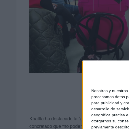
Nosotros y nuestro
procesamos datos per
para publicidad y co
desarrollo de servici
geográfica precisa e 
Khalifa ha destacado la "gran armonía" con la qu
otorgarnos su conse
concretado que “no podemos dejar pasar los dife
previamente descrito