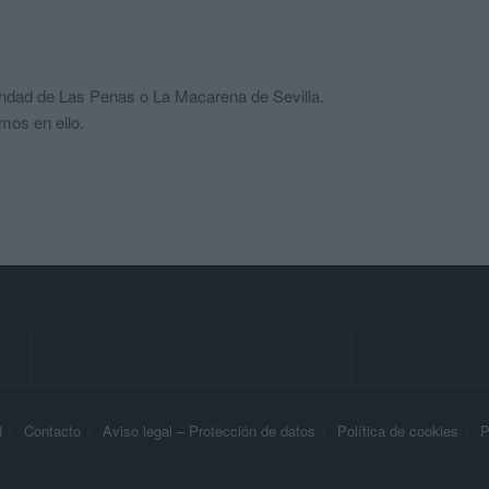
ndad de Las Penas o La Macarena de Sevilla.
mos en ello.
d
Contacto
Aviso legal – Protección de datos
Política de cookies
P