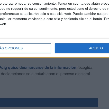
e otorgar o negar su consentimiento.
Tenga en cuenta que algún proc
zan, había otros nueve nombres en cada una de ellas.
de no requerir de su consentimiento, pero usted tiene el derecho de r
referencias se aplicarán solo a este sitio web. Puede cambiar sus pref
ra de Ramírez Muñoz fue interpretada como un intento
alquier momento volviendo a este sitio y haciendo clic en el botón "Pri
 web.
ilia especialmente vinculada a Las Penas
.
ÁS OPCIONES
ACEPTO
 Puig quiso desmarcarse de la información
recogida
 declaraciones solo enturbiaban el proceso electoral.