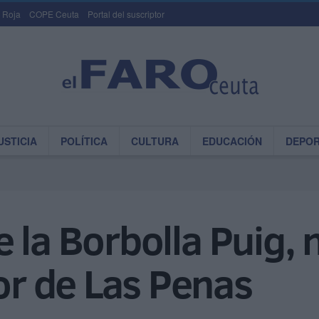
 Roja
COPE Ceuta
Portal del suscriptor
USTICIA
POLÍTICA
CULTURA
EDUCACIÓN
DEPO
 la Borbolla Puig,
r de Las Penas