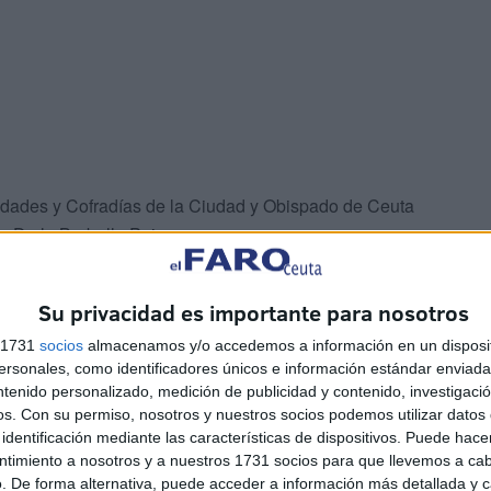
ndades y Cofradías de la Ciudad y Obispado de Ceuta
e De la Borbolla Puig.
Su privacidad es importante para nosotros
s 1731
socios
almacenamos y/o accedemos a información en un disposit
sonales, como identificadores únicos e información estándar enviada 
ntenido personalizado, medición de publicidad y contenido, investigaci
os.
Con su permiso, nosotros y nuestros socios podemos utilizar datos 
identificación mediante las características de dispositivos. Puede hacer
ntimiento a nosotros y a nuestros 1731 socios para que llevemos a ca
. De forma alternativa, puede acceder a información más detallada y 
 se han presentan para ser hermano mayor de la