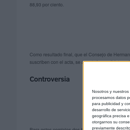
88,93 por ciento.
Como resultado final, que el Consejo de Herma
suscriben con el acta, se acepta la candidatura d
Controversia
Nosotros y nuestro
procesamos datos per
para publicidad y co
desarrollo de servici
geográfica precisa e 
otorgarnos su conse
previamente descrito
Para estos comicios dos han sido las listas que