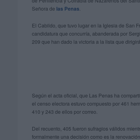
de Penitencia y Cofradía de Nazarenos del Santí
Señora de
las Penas
.
El Cabildo, que tuvo lugar en la Iglesia de San F
candidatura que concurría, abanderada por Sergi
209 que han dado la victoria a la lista que diri
Según el acta oficial, que Las Penas ha compart
el censo electora estuvo compuesto por 461 herm
410 y 243 de ellos por correo.
Del recuento, 405 fueron sufragios válidos mient
formalmente una decisión como es la renovación d