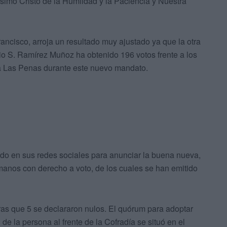
simo Cristo de la Humildad y la Paciencia y Nuestra
rancisco, arroja un resultado muy ajustado ya que la otra
o S. Ramírez Muñoz ha obtenido 196 votos frente a los
girá Las Penas durante este nuevo mandato.
ido en sus redes sociales para anunciar la buena nueva,
anos con derecho a voto, de los cuales se han emitido
ras que 5 se declararon nulos. El quórum para adoptar
e la persona al frente de la Cofradía se situó en el