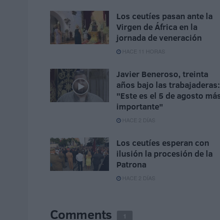
Los ceutíes pasan ante la
Virgen de África en la
jornada de veneración
HACE 11 HORAS
Javier Beneroso, treinta
años bajo las trabajaderas:
"Este es el 5 de agosto má
importante"
HACE 2 DÍAS
Los ceutíes esperan con
ilusión la procesión de la
Patrona
HACE 2 DÍAS
Comments
1