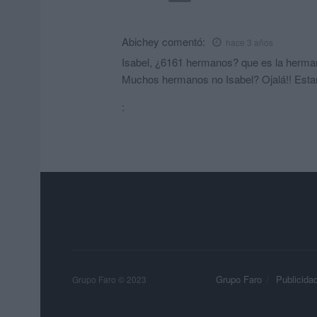
Abichey
comentó:
hace 3 años
Isabel, ¿6161 hermanos? que es la herma
Muchos hermanos no Isabel? Ojalá!! Esta
:
Grupo Faro
Publicida
Grupo Faro © 2023