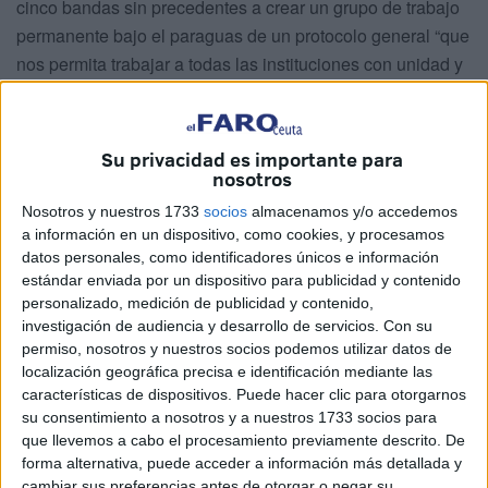
cinco bandas sin precedentes a crear un grupo de trabajo
permanente bajo el paraguas de un protocolo general “que
nos permita trabajar a todas las instituciones con unidad y
lealtad por
el desarrollo de los campus
de las ciudades
autónomas y por la apuesta por la singularidad y por la
universidad como motor”.
Su privacidad es importante para
nosotros
Así ha resumido el rector de la institución nazarí, impulsor
Nosotros y nuestros 1733
socios
almacenamos y/o accedemos
de la cita,
Pedro Mercado
, la principal conclusión de un
a información en un dispositivo, como cookies, y procesamos
encuentro concebido como “una reunión al más alto nivel
datos personales, como identificadores únicos e información
para abordar aspectos académicos, de financiación y de
estándar enviada por un dispositivo para publicidad y contenido
personalizado, medición de publicidad y contenido,
apuesta estratégica por el desarrollo de la universidad y
investigación de audiencia y desarrollo de servicios.
Con su
las ciudades autónomas”, que podrían ser un destino
permiso, nosotros y nuestros socios podemos utilizar datos de
“atractivo para los estudiantes Erasmus”.
localización geográfica precisa e identificación mediante las
características de dispositivos. Puede hacer clic para otorgarnos
El presidente de Ceuta,
Juan Vivas
, ha glosado los
su consentimiento a nosotros y a nuestros 1733 socios para
vínculos que unen a la ciudad con Granada entre otras
que llevemos a cabo el procesamiento previamente descrito. De
cosas a través de la UGR. “Me voy de esta reunión muy
forma alternativa, puede acceder a información más detallada y
cambiar sus preferencias antes de otorgar o negar su