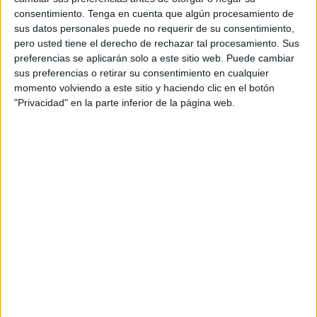
satisfecho y esperanzado porque hemos puesto en común
consentimiento.
Tenga en cuenta que algún procesamiento de
los objetivos a atender: consolidar lo que ya tenemos;
sus datos personales puede no requerir de su consentimiento,
resolver problemas pendientes como la financiación, el
pero usted tiene el derecho de rechazar tal procesamiento. Sus
mantenimiento de las infraestructuras o mejorar nuestra
preferencias se aplicarán solo a este sitio web. Puede cambiar
sus preferencias o retirar su consentimiento en cualquier
oferta de acogida a estudiantes foráneos; y darnos futuro”,
momento volviendo a este sitio y haciendo clic en el botón
ha expresado.
"Privacidad" en la parte inferior de la página web.
El líder del
Ejecutivo local
ha enfatizado que los ceutíes
tienen derecho a acceder cerca al “más importante
ascensor social que se conoce”; a generar economía y
desarrollo a través de la economía del conocimiento; y a
formar capital humano para el nuevo modelo económico
“verde, azul e inteligente” por el que se apuesta.