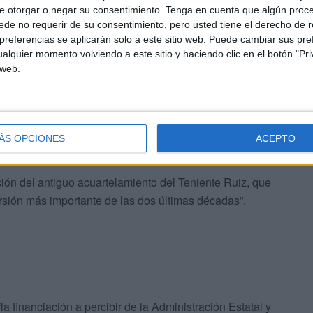
e otorgar o negar su consentimiento.
Tenga en cuenta que algún proc
de no requerir de su consentimiento, pero usted tiene el derecho de r
referencias se aplicarán solo a este sitio web. Puede cambiar sus pref
alquier momento volviendo a este sitio y haciendo clic en el botón "Pri
 web.
ÁS OPCIONES
ACEPTO
ción del antiguo acuartelamiento del Teniente Ruiz, que
ersión más importante de las dos últimas décadas”.
la financiación a percibir de la Administración Estatal y