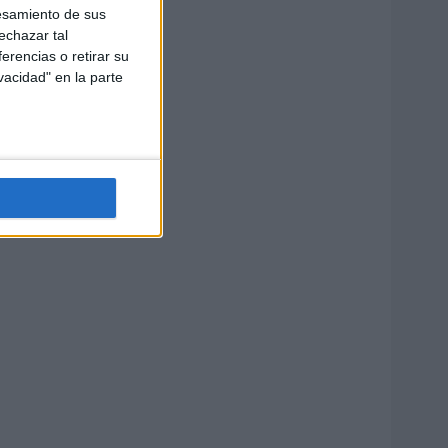
esamiento de sus
echazar tal
erencias o retirar su
vacidad" en la parte