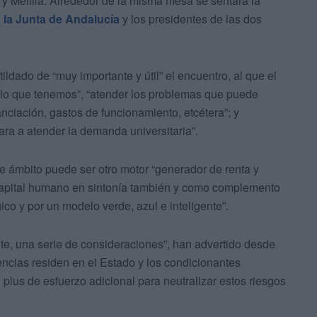
y Melilla. Alrededor de la misma mesa se sentará la
,
la Junta de Andalucía
y los presidentes de las dos
ildado de “muy importante y útil” el encuentro, al que el
r lo que tenemos”, “atender los problemas que puede
nciación, gastos de funcionamiento, etcétera”; y
ra a atender la demanda universitaria”.
ámbito puede ser otro motor “generador de renta y
capital humano en sintonía también y como complemento
ico y por un modelo verde, azul e inteligente”.
nte, una serie de consideraciones”, han advertido desde
encias residen en el Estado y los condicionantes
 plus de esfuerzo adicional para neutralizar estos riesgos