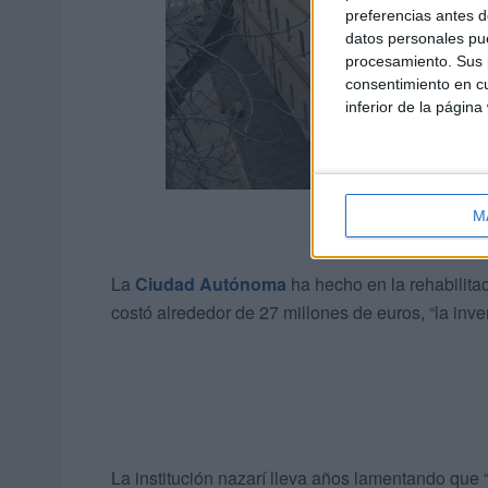
preferencias antes d
datos personales pue
procesamiento. Sus p
consentimiento en cu
inferior de la página
M
La
Ciudad Autónoma
ha hecho en la rehabilita
costó alrededor de 27 millones de euros, “la inv
La institución nazarí lleva años lamentando que “