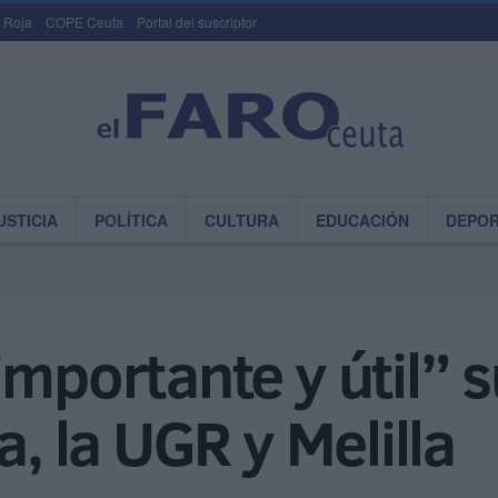
 Roja
COPE Ceuta
Portal del suscriptor
USTICIA
POLÍTICA
CULTURA
EDUCACIÓN
DEPO
mportante y útil” s
a, la UGR y Melilla