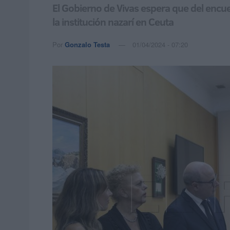
El Gobierno de Vivas espera que del encu
la institución nazarí en Ceuta
Por
Gonzalo Testa
01/04/2024 - 07:20