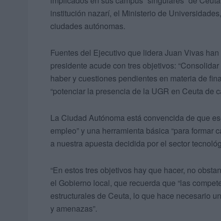
implicados en sus campus “singulares” de Ceuta 
institución nazarí, el Ministerio de Universidades
ciudades autónomas.
Fuentes del Ejecutivo que lidera Juan Vivas han t
presidente acude con tres objetivos: “Consolida
haber y cuestiones pendientes en materia de fina
“potenciar la presencia de la UGR en Ceuta de ca
La Ciudad Autónoma está convencida de que ese 
empleo” y una herramienta básica “para formar 
a nuestra apuesta decidida por el sector tecnológ
“En estos tres objetivos hay que hacer, no obsta
el Gobierno local, que recuerda que “las compet
estructurales de Ceuta, lo que hace necesario un
y amenazas”.