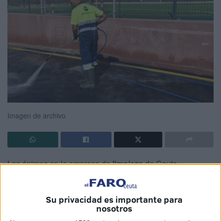
Imagen de archivo
Los ánimos en la empresa de
limpieza
de Ceuta,
Servilimpce
, están de todo menos calmados. A las
denuncias que se han realizado recientemente por la
no
Su privacidad es importante para
negociación del convenio
o por
situaciones personales
nosotros
sufridas por trabajadores
se suma ahora la inquietud