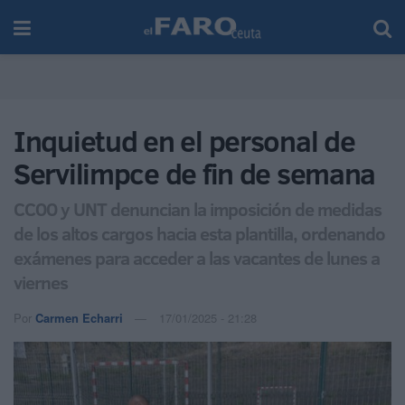
Inquietud en el personal de
Servilimpce de fin de semana
CCOO y UNT denuncian la imposición de medidas
de los altos cargos hacia esta plantilla, ordenando
exámenes para acceder a las vacantes de lunes a
viernes
Por
Carmen Echarri
17/01/2025 - 21:28