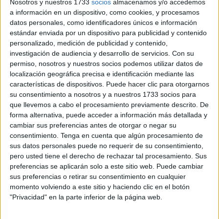
Nosotros y nuestros 1733
socios
almacenamos y/o accedemos
que afecta específicamente al personal subrogado de fin
a información en un dispositivo, como cookies, y procesamos
de semana.
datos personales, como identificadores únicos e información
estándar enviada por un dispositivo para publicidad y contenido
Este personal es fijo de fin de semana, pero ahora, para
personalizado, medición de publicidad y contenido,
cubrir las plazas de lunes a viernes que quedan vacantes,
investigación de audiencia y desarrollo de servicios.
Con su
se les ha comunicado que tienen que hacer un examen.
permiso, nosotros y nuestros socios podemos utilizar datos de
localización geográfica precisa e identificación mediante las
Los sindicatos
CCOO
y
UNT
arropan a los afectados y
características de dispositivos. Puede hacer clic para otorgarnos
su consentimiento a nosotros y a nuestros 1733 socios para
denuncian que no se pueden aplicar esas prácticas
que llevemos a cabo el procesamiento previamente descrito. De
discriminatorias.
forma alternativa, puede acceder a información más detallada y
cambiar sus preferencias antes de otorgar o negar su
José Mata, miembro del Comité de Empresa en
consentimiento.
Tenga en cuenta que algún procesamiento de
representación de CCOO, denuncia, de hecho, que el
sus datos personales puede no requerir de su consentimiento,
convenio en vigor recoge claramente que cuando se
pero usted tiene el derecho de rechazar tal procesamiento. Sus
preferencias se aplicarán solo a este sitio web. Puede cambiar
producen vacantes de lunes a viernes, el personal de fin
sus preferencias o retirar su consentimiento en cualquier
de semana pasaría a ampliar su jornada de acuerdo a
momento volviendo a este sitio y haciendo clic en el botón
criterios de antigüedad.
"Privacidad" en la parte inferior de la página web.